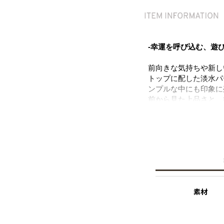
-幸運を呼び込む、遊
前向きな気持ちや新し
トップに配した淡水パ
ンプルな中にも印象に
前から見た上品さと、
いつものスタイリング
デイリーに取り入れや
ニッケルフリー素材を
※淡水パール
天然のパールを使用し
素材
その為、全長のサイズ
二つとして同じものが
※パールの形状、てり