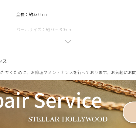
に含まれるニッケルで引き起こるアレルギーを防ぐために、ニッケ
全長：約33.0mm
パールサイズ：約7.0～8.0mm
※天然のパールを使用しているため、形・サイズ・色味には個
IND IN YOUR CLOSET】
のをテーマに、プラスするだけで新しいコーディネートをお楽しみ
片耳：約7.5g
ースモチーフに、希望と前進のメッセージを込めて。存在感と豊か
ンス
ビッグバロックパール。装いに新しい表情とときめきをもたらす、
いただくために、お修理やメンテナンスを行っております。お気軽にお