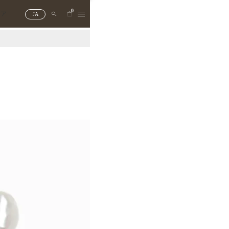
0
トア
JA