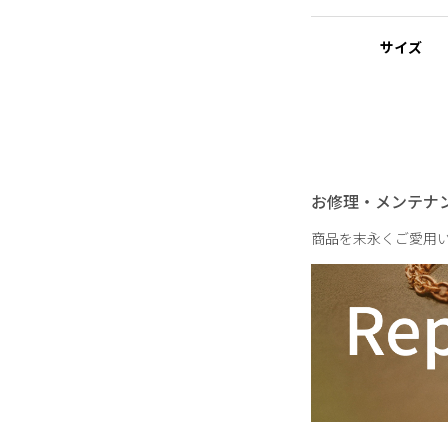
※ニッケルフリー
金属製のアクセサリー
サイズ
れた素材を指します。
【WHAT YOU WANT F
クローゼットにないも
レクション。
重さ
干支から着想を得たホ
お修理・メンテナ
グを格上げしてくれる
リーズです。
商品を末永くご愛用