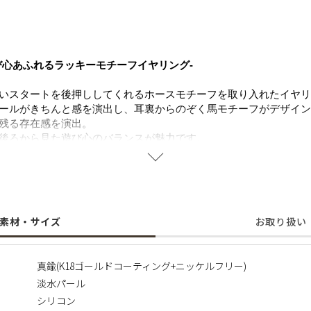
び心あふれるラッキーモチーフイヤリング-
いスタートを後押ししてくれるホースモチーフを取り入れたイヤリ
ールがきちんと感を演出し、耳裏からのぞく馬モチーフがデザイン
残る存在感を演出。
後ろから見た遊び心のバランスが魅力です。
に変化を加えたい日に取り入れたくなる、お守りのような存在。
すく、気分をそっと高めてくれるアイテムです。
使用しており、肌にやさしく金属アレルギーの方にも安心してご着
素材・サイズ
お取り扱い
ているため、形・サイズ・色味には個体差がございます。
真鍮(K18ゴールドコーティング+ニッケルフリー)
も異なりますのでご了承の程お願いいたします。
淡水パール
ない価値は、一つの魅力としてお楽しみいただけます。
、えくぼ等による返品、交換はできませんので予めご了承ください
シリコン