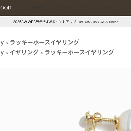
新着商品
ベストセラー
ニュース
アバウト
ス
2026AW WEB展示会&Wポイントアップ
8/5 12:00-8/17 12:00 click>>
下プチプラアクセ
#ランキング
ry
ラッキーホースイヤリング
押し（通勤パールアクセ）
＃写真映えアクセ
ry
イヤリング
ラッキーホースイヤリング