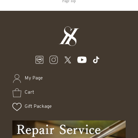
Page Top
My Page
Cart
Gift Package