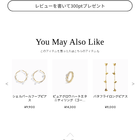
You May Also Like
このアイテムを買った人はこちらのアイテムも
＜
＞
チェー
シェルパールフープピア
ピュアグロウハートエタ
バタフライロングピアス
ビジ
バー)
ス
ニティリング（ゴール
ヤ
ド）
¥9,900
¥14,300
¥11,000