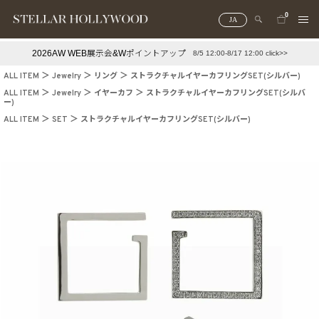
0
JA
2026AW WEB展示会&Wポイントアップ
8/5 12:00-8/17 12:00 click>>
#¥10,000以下プチプラアクセ
#ランキング
ALL ITEM
Jewelry
リング
ストラクチャルイヤーカフリングSET(シルバー)
#スタッフイチ押し（通勤パールアクセ）
＃写真映えアクセ
ALL ITEM
Jewelry
イヤーカフ
ストラクチャルイヤーカフリングSET(シルバ
ー)
ALL ITEM
SET
ストラクチャルイヤーカフリングSET(シルバー)