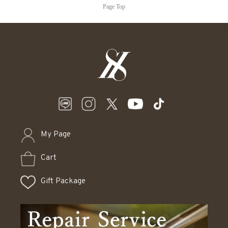
Page Top
My Page
Cart
Gift Package