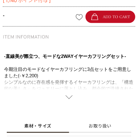
[
1,140
ポイント付与 ]
-
-直線美が際立つ、モードな2WAYイヤーカフリングセット-
今期注目のモードなイヤーカフリングに3点セットをご用意し
ました(-￥2,200)
シンプルなのに存在感を発揮するイヤーカフリングは、「構造
的な美しさ」をジュエリーに落とし込み、都会的で洗練された
印象を楽しめます。
建築的なフォルムを取り入れた、ジオメトリックなデザインが
魅力です。
イヤーカフとしても、リングとしても楽しめる2WAY仕様。
ひとつでも存在感がありますが、セットで着けていただくとよ
素材・サイズ
お取り扱い
り華やかさを増してくれます。
日常のスタイルにモード感を添え、都会的な表情を完成させる