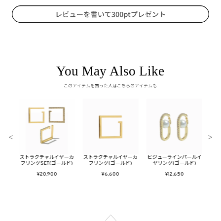
You May Also Like
このアイテムを買った人はこちらのアイテムも
＜
＞
トーン
ストラクチャルイヤーカ
ストラクチャルイヤーカ
ビジューラインパールイ
バブ
フリングSET(ゴールド)
フリング(ゴールド)
ヤリング(ゴールド)
¥20,900
¥6,600
¥12,650