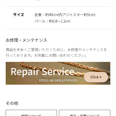
天然のパールを使用しているため、形・サイズ・色味には個体
差がございます。
サイズ
全長：約40cm(内アジャスター約5cm)
その為、全長のサイズも異なりますのでご了承の程お願いいた
します。二つとして同じものがない価値は、一つの魅力として
パール：約0.8～1.2cm
お楽しみいただけます。
パールの形状、てり、えくぼ等による返品、交換はできません
ので予めご了承ください。
お修理・メンテナンス
商品を末永くご愛用いただくために、お修理やメンテナンスを
行っております。お気軽にお問い合わせください。
その他
配送について
返品・交換について