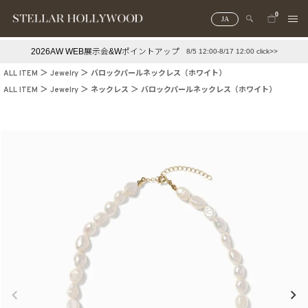
0
JA
2026AW WEB展示会&Wポイントアップ
8/5 12:00-8/17 12:00 click>>
#¥10,000以下プチプラアクセ
#ランキング
ALL ITEM
Jewelry
バロックパールネックレス（ホワイト）
#スタッフイチ押し（通勤パールアクセ）
＃写真映えアクセ
ALL ITEM
Jewelry
ネックレス
バロックパールネックレス（ホワイト）