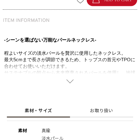
-シーンを選ばない万能なパールネックレス-
程よいサイズの淡水パールを贅沢に使用したネックレス。
最大5cmまで長さが調節できるため、トップスの首元やTPOに
合わせてお使いいただけます。
サステナブルの観点から本来廃棄されるパールを使用し、地球
環境への配慮はもちろん、他にない唯一無二のネックレスとし
てお楽しみいただけます。
歪な形の淡水パールを使いつつもシンプルなデザインは、キレ
イめはもちろん、カジュアルなコーディネートのアクセントと
しても取り入れやすい万能なアイテム。
素材・サイズ
お取り扱い
お持ちのネックレスとのレイヤードスタイルも相性抜群。
ラウンドのオーソドックスなパールをお持ちの方の2本目とし
ても是非おすすめです。
素材
真鍮
淡水パール
※淡水パール