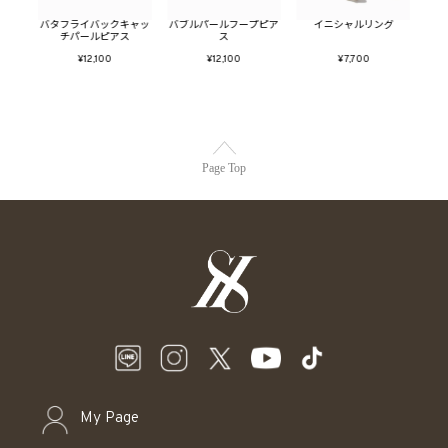
SET
バタフライバックキャッ
バブルパールフープピア
イニシャルリング
淡水
チパールピアス
ス
¥12,100
¥12,100
¥7,700
Page Top
My Page