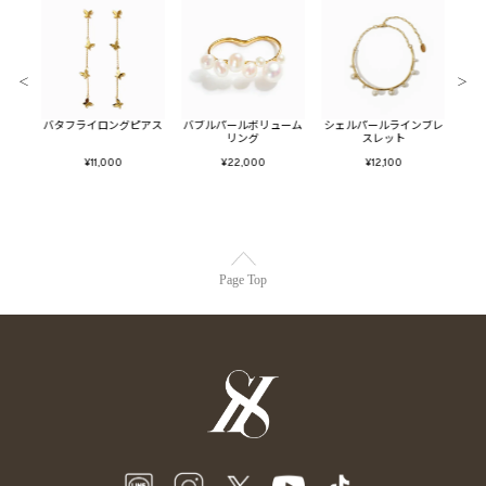
＜
＞
イスタ
バタフライロングピアス
バブルパールボリューム
シェルパールラインブレ
ツイ
グ
リング
スレット
¥11,000
¥22,000
¥12,100
Page Top