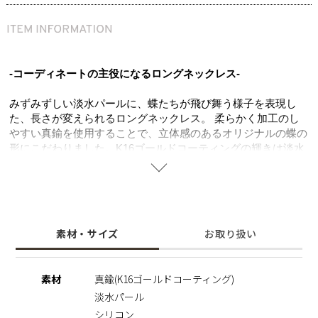
-コーディネートの主役になるロングネックレス-
みずみずしい淡水パールに、蝶たちが飛び舞う様子を表現し
た、長さが変えられるロングネックレス。 柔らかく加工のし
やすい真鍮を使用することで、立体感のあるオリジナルの蝶の
形にこだわりました。K16ゴールドコーティングの輝きは淡水
パールの照り、ツヤをより一層引き立たせエレガントな雰囲気
に。全長70㎝あり、カジュアルからキレイめまでお洋服に合わ
せて長さを変えられるマルチなネックレス。
周りの目を引く華やかなデザインは一気に注目の的に。 シン
プルなコーディネートのアクセントにもなる心躍るアイテム。
素材・サイズ
お取り扱い
女子会やオケージョンなど幅広いシーンでお使いいただけま
す。
素材
真鍮(K16ゴールドコーティング)
※長さ調整
淡水パール
蝶モチーフの後ろにシリコン付のスライドがあります。蝶モチ
ーフを持ってチェーンをスライドすることで長さ調節が可能で
シリコン