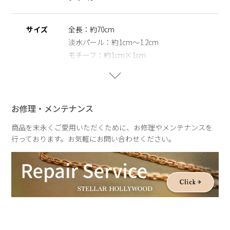
す。
※淡水パール
サイズ
全長：約70cm
天然のパールを使用しているため、形・サイズ・色味には個体
淡水パール：約1cm～1.2cm
差がございます。その為、全長のサイズも異なりますのでご了
モチーフ：約1cm×1cm
承の程お願いいたします。二つとして同じものがない価値は、
一つの魅力としてお楽しみいただけます。
パールの形状、てり、えくぼ等による返品、交換はできません
重さ
約4.6g
ので予めご了承ください。
お修理・メンテナンス
商品を末永くご愛用いただくために、お修理やメンテナンスを
行っております。お気軽にお問い合わせください。