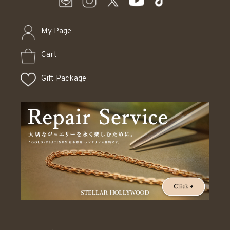
My Page
Cart
Gift Package