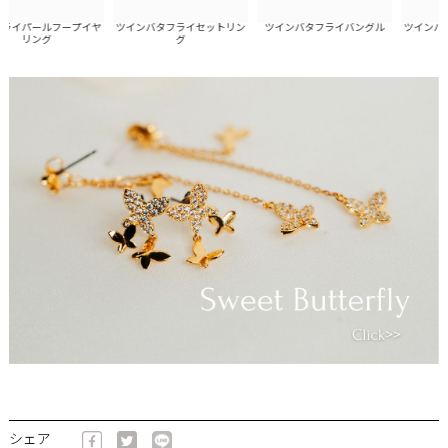
イパールフープイヤ
ツインバタフライセットリン
ツインバタフライバングル
ツインバタ
リング
グ
シェア