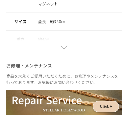
の方でも安心してご使用いただけます。
マグネット
※ニッケルフリー
金属製のアクセサリーに含まれるニッケルで引き起こるアレル
サイズ
全長：約37.0cm
ギーを防ぐために、 ニッケルをほぼ含まずに作られた素材を
指します。
重さ
約4.5g
【A Drop of light】
ひとしずくの光が描く軌跡を、ジュエリーに映し取ったコレク
ション。
お修理・メンテナンス
雨粒が静かに落ちる瞬間や、光をまとってきらめく情景をイメ
ージしたデザインが、繊細な輝きを生み出します。
商品を末永くご愛用いただくために、お修理やメンテナンスを
しっとりとした空気感と透明感のある表情が、いつもの装いに
行っております。お気軽にお問い合わせください。
やさしい余韻を添えて。
雨の日さえも、少し好きになる。ふとした瞬間を特別にするシ
リーズです。