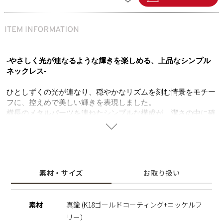
-やさしく光が連なるような輝きを楽しめる、上品なシンプル
ネックレス-
ひとしずくの光が連なり、穏やかなリズムを刻む情景をモチー
フに、控えめで美しい輝きを表現しました。
横長のメタルパーツを連ねたシンプルな構成が、潔さの中に確
かな存在感を生み出します。
ひとつひとつのパーツが描くラインと地金ならではの柔らかな
艶が、首元に上品な陰影を演出。
動くたびに光を受け、控えめでありながら印象的な輝きを放ち
ます。
素材・サイズ
お取り扱い
マグネット金具で着脱もしやすく、忙しい朝にも快適。
単体ではもちろん、レイヤードスタイルにも美しく調和するネ
ックレスです。
素材
真鍮 (K18ゴールドコーティング+ニッケルフ
自分へのご褒美にも、大切な人への贈り物にもおすすめ。
リー）
ニッケルフリーを使用することで肌にやさしく金属アレルギー