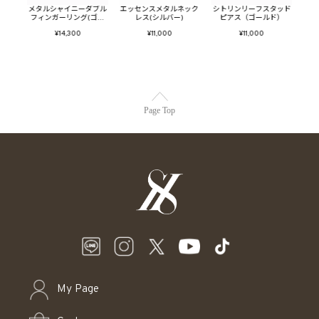
ブレス
メタルシャイニーダブル
エッセンスメタルネック
シトリンリーフスタッド
バブ
)
フィンガーリング(ゴー
レス(シルバー)
ピアス（ゴールド）
ルド)
¥14,300
¥11,000
¥11,000
Page Top
My Page