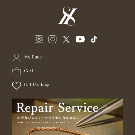
My Page
Cart
Gift Package