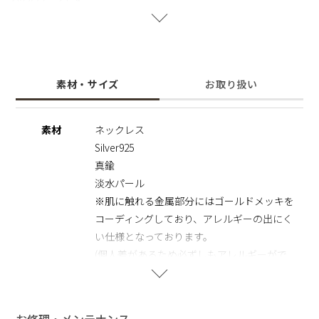
身に着けるだけでオシャレな印象に。
一緒に着けても別々につけてもいい、その日の気分やコーディ
ネートによって使い分けられるマルチなアイテム。
※天然のパールを使用しているため、形・サイズ・色味には個
素材・サイズ
お取り扱い
体差がございます。
その為、全長のサイズも異なりますのでご了承の程お願いいた
します。二つとして同じものがない価値は、一つの魅力として
素材
ネックレス
お楽しみいただけます。
Silver925
※パールの個数については、ネックレスの長さに合わせて調整
しております。
真鍮
※パールの形状、てり、えくぼ等による返品、交換はできませ
淡水パール
んので予めご了承くださいませ。
※肌に触れる金属部分にはゴールドメッキを
コーディングしており、アレルギーの出にく
い仕様となっております。
(個人差があるため必ずしもアレルギーがで
ない保証はできかねます。)
ピアス
お修理・メンテナンス