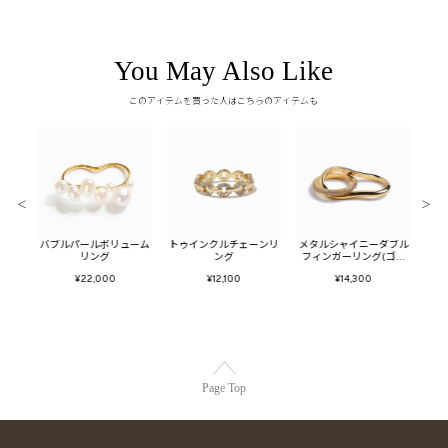
You May Also Like
このアイテムを買った人はこちらのアイテムも
＜
＞
ールイ
バブルパールボリューム
トゥインクルチェーンリ
メタルシャイニーダブル
メタ
ド)
リング
ング
フィンガーリング(ゴー
ー
ルド)
¥22,000
¥12,100
¥14,300
Page Top