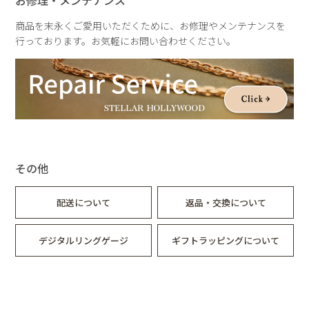
真鍮
淡水パール
商品を末永くご愛用いただくために、お修理やメンテナンスを
行っております。お気軽にお問い合わせください。
サイズ
ネックレス
約40～42cm
アジャスター3cm
ピアス
全長：約22～26mm
その他
重さ
ネックレス：約100g
配送について
返品・交換について
ピアス：約6～7g
デジタルリングゲージ
ギフトラッピングについて