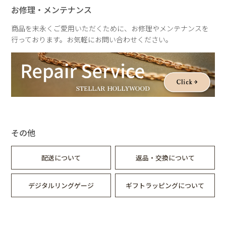
イヤリング
お修理・メンテナンス
真鍮
淡水パール
商品を末永くご愛用いただくために、お修理やメンテナンスを
行っております。お気軽にお問い合わせください。
サイズ
ネックレス
約40～42cm
アジャスター3cm
イヤリング
全長：約22～26mm
その他
重さ
ネックレス：約100g
配送について
返品・交換について
イヤリング：約6～7g
デジタルリングゲージ
ギフトラッピングについて