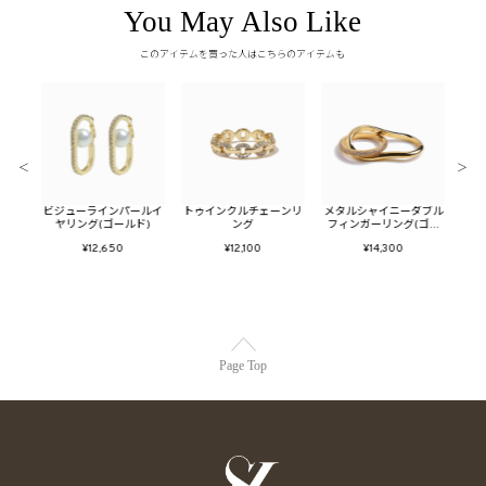
You May Also Like
このアイテムを買った人はこちらのアイテムも
＜
＞
ューム
ビジューラインパールイ
トゥインクルチェーンリ
メタルシャイニーダブル
メタ
ヤリング(ゴールド)
ング
フィンガーリング(ゴー
ン
ルド)
¥12,650
¥12,100
¥14,300
Page Top