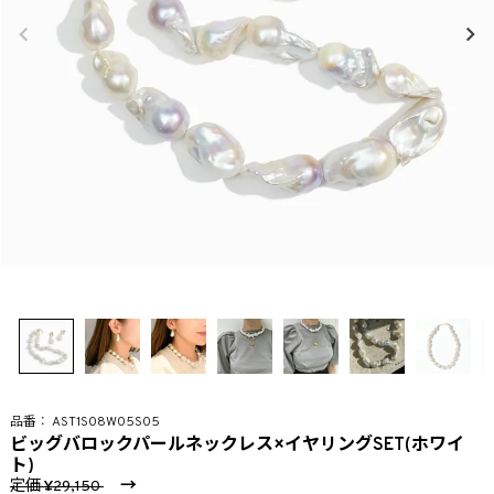
AST1S08W05S05
ビッグバロックパールネックレス×イヤリングSET(ホワイ
ト)
定価
→
29,150