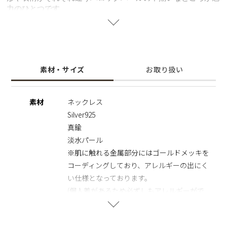
力のひとつです。
身に着けるだけでオシャレな印象に。
一緒に着けても別々につけてもいい、その日の気分やコーディ
ネートによって使い分けられるマルチなアイテム。
※天然のパールを使用しているため、形・サイズ・色味には個
素材・サイズ
お取り扱い
体差がございます。
その為、全長のサイズも異なりますのでご了承の程お願いいた
します。二つとして同じものがない価値は、一つの魅力として
素材
ネックレス
お楽しみいただけます。
Silver925
※パールの個数については、ネックレスの長さに合わせて調整
しております。
真鍮
※パールの形状、てり、えくぼ等による返品、交換はできませ
淡水パール
んので予めご了承くださいませ。
※肌に触れる金属部分にはゴールドメッキを
コーディングしており、アレルギーの出にく
い仕様となっております。
(個人差があるため必ずしもアレルギーがで
ない保証はできかねます。)