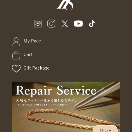
My Page
Cart
Gift Package