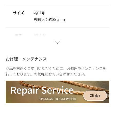
の方でも安心してご使用いただけます。
サイズ
約11号
◆大草直子さん紹介記事はこちらから
https://amarclife.com/fashion/sample/20260506-3/
幅最大：約25.0mm
※ニッケルフリー
金属製のアクセサリーに含まれるニッケルで引き起こるアレル
重さ
約11.4g
ギーを防ぐために、 ニッケルをほぼ含まずに作られた素材を
指します。
お修理・メンテナンス
【A Drop of light】
ひとしずくの光が描く軌跡を、ジュエリーに映し取ったコレク
商品を末永くご愛用いただくために、お修理やメンテナンスを
ション。
行っております。お気軽にお問い合わせください。
雨粒が静かに落ちる瞬間や、光をまとってきらめく情景をイメ
ージしたデザインが、繊細な輝きを生み出します。
しっとりとした空気感と透明感のある表情が、いつもの装いに
やさしい余韻を添えて。
雨の日さえも、少し好きになる。ふとした瞬間を特別にするシ
リーズです。