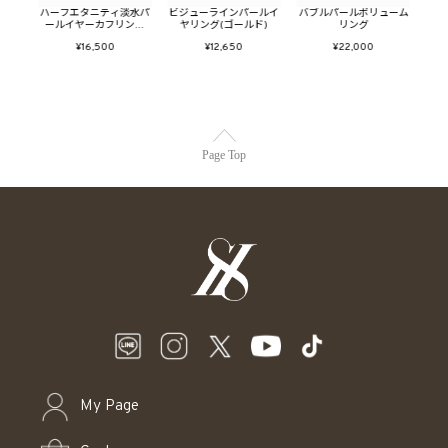
ダブル
ハーフエタニティ淡水パ
ビジューラインパールイ
バブルパールボリューム
トゥ
ゴー
ールイヤーカフリング
ヤリング(ゴールド)
リング
(シルバー)
¥16,500
¥12,650
¥22,000
Page Top
My Page