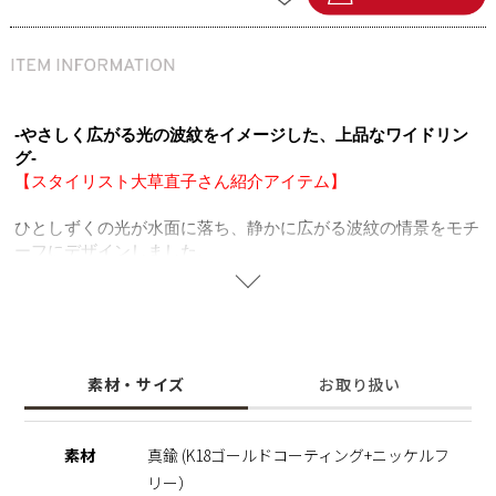
-やさしく広がる光の波紋をイメージした、上品なワイドリン
グ-
【スタイリスト大草直子さん紹介アイテム】
ひとしずくの光が水面に落ち、静かに広がる波紋の情景をモチ
ーフにデザインしました。
波のようにゆるやかな歪みを持たせたフォルムが、整いすぎな
い自然な美しさとやわらかな表情を生み出します。
地金の質感と立体感を活かしたデザインで、1本でもしっかり
とした存在感を楽しめるリング。
シンプルなコーディネートに取り入れるだけで、手元をさりげ
素材・サイズ
お取り扱い
なく印象的にしてくれます。
日常の装いに自然になじみながら、さりげない個性を添えてく
れる一本。
素材
真鍮 (K18ゴールドコーティング+ニッケルフ
自分へのご褒美にも、大切な人への贈り物にも。
リー）
ニッケルフリーを使用することで肌にやさしく金属アレルギー