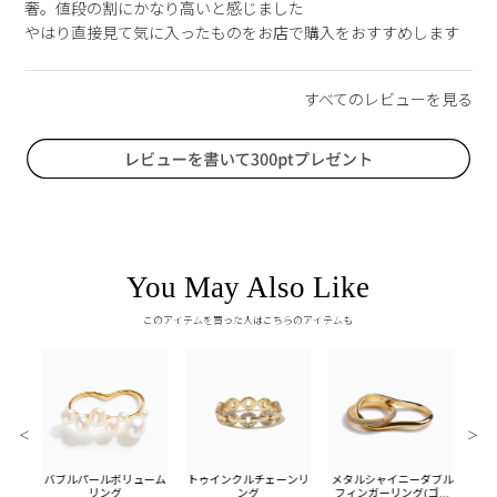
奢。値段の割にかなり高いと感じました

やはり直接見て気に入ったものをお店で購入をおすすめします
You May Also Like
このアイテムを買った人はこちらのアイテムも
＜
＞
ールイ
バブルパールボリューム
トゥインクルチェーンリ
メタルシャイニーダブル
メタ
ド)
リング
ング
フィンガーリング(ゴー
ー