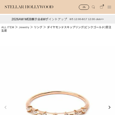
0
JA
2026AW WEB展示会&Wポイントアップ
8/5 12:00-8/17 12:00 click>>
#¥10,000以下プチプラアクセ
#ランキング
ALL ITEM
Jewelry
リング
ダイヤモンドスキップリング(ピンクゴールド)受注
生産
#スタッフイチ押し（通勤パールアクセ）
＃写真映えアクセ