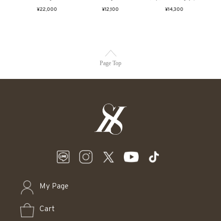
ルド)
¥22,000
¥12,100
¥14,300
Page Top
My Page
Cart