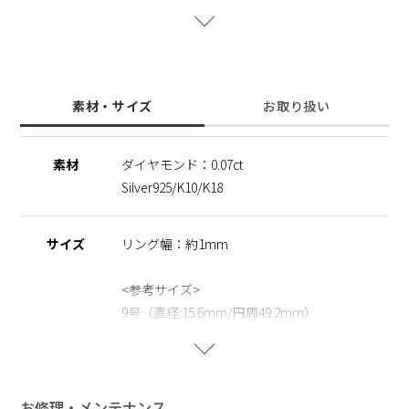
でネックレスのご用意もございます。
※ダイヤモンドシリーズ。 高品質のダイヤモンドルースはイ
ンド鉱山で発掘をし、ダイヤモンド輸出による功績を称され、
インド政府より表彰を受けた、ダイヤモンドの研磨加工から製
素材・サイズ
お取り扱い
造までを一貫した一大ダイヤモンドカンパニーでの製造による
品質管理を行っております。
素材
ダイヤモンド：0.07ct
※こちらの商品はサステナブルの観点から地球の限りある宝石
Silver925/K10/K18
を大切にし、受注生産にて承っています。 お客様からオーダ
ーを頂き次第、一点一点お作りしております。 そのため、返
品・交換・キャンセルができない商品となっております。予め
サイズ
リング幅：約1mm
ご了承くださいませ。
<参考サイズ>
9号（直径:15.6mm/円周49.2mm）
13号（直径:17mm/円周53.4mm）
生産国
MADE IN JAPAN
お修理・メンテナンス