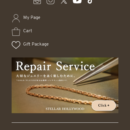
My Page
Cart
Gift Package