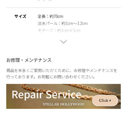
す。
※淡水パール
サイズ
全長：約70cm
天然のパールを使用しているため、形・サイズ・色味には個体
淡水パール：約1cm～1.2cm
差がございます。その為、全長のサイズも異なりますのでご了
モチーフ：約1cm×1cm
承の程お願いいたします。二つとして同じものがない価値は、
一つの魅力としてお楽しみいただけます。
パールの形状、てり、えくぼ等による返品、交換はできません
重さ
約4.6g
ので予めご了承ください。
お修理・メンテナンス
商品を末永くご愛用いただくために、お修理やメンテナンスを
行っております。お気軽にお問い合わせください。