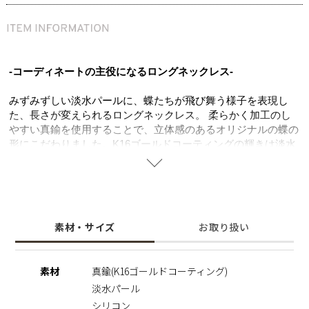
-コーディネートの主役になるロングネックレス-
みずみずしい淡水パールに、蝶たちが飛び舞う様子を表現し
た、長さが変えられるロングネックレス。 柔らかく加工のし
やすい真鍮を使用することで、立体感のあるオリジナルの蝶の
形にこだわりました。K16ゴールドコーティングの輝きは淡水
パールの照り、ツヤをより一層引き立たせエレガントな雰囲気
に。全長70㎝あり、カジュアルからキレイめまでお洋服に合わ
せて長さを変えられるマルチなネックレス。
周りの目を引く華やかなデザインは一気に注目の的に。 シン
プルなコーディネートのアクセントにもなる心躍るアイテム。
素材・サイズ
お取り扱い
女子会やオケージョンなど幅広いシーンでお使いいただけま
す。
素材
真鍮(K16ゴールドコーティング)
※長さ調整
淡水パール
蝶モチーフの後ろにシリコン付のスライドがあります。蝶モチ
ーフを持ってチェーンをスライドすることで長さ調節が可能で
シリコン