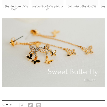
フライパールフープイヤ
ツインバタフライセットリン
ツインバタフライバングル
ツインバ
リング
グ
シェア