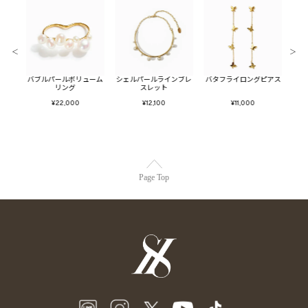
＜
＞
イスタ
バブルパールボリューム
シェルパールラインブレ
バタフライロングピアス
ツイ
グ
リング
スレット
¥22,000
¥12,100
¥11,000
Page Top