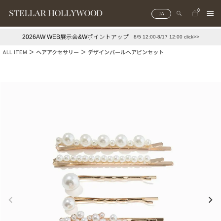
0
JA
2026AW WEB展示会&Wポイントアップ
8/5 12:00-8/17 12:00 click>>
#¥10,000以下プチプラアクセ
#ランキング
ALL ITEM
ヘアアクセサリー
デザインパールヘアピンセット
#スタッフイチ押し（通勤パールアクセ）
＃写真映えアクセ