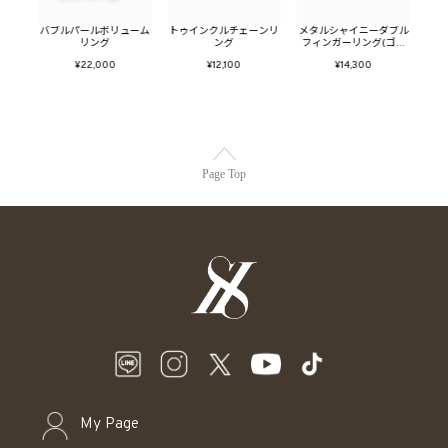
ールイ
バブルパールボリューム
トゥインクルチェーンリ
メタルシャイニーダブル
メタ
ド)
リング
ング
フィンガーリング(ゴー
ー
ルド)
¥22,000
¥12,100
¥14,300
Page Top
My Page