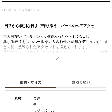
-日常から特別な日まで寄り添う、パールのヘアアクセ-
大人可愛いパールピンが6種類入ったヘアピンSET。
異なる表情をもつパールを組み合わせた多彩なデザインが、ま
とめ髪に洗練されたアクセントを添えてくれます。
普段のカジュアルな装いにはもちろん、パーティーシーンや和
装にも自然に馴染む万能さが魅力。
その日の気分やシーンに合わせてデザインを選べる楽しさも、
パール好きにはたまらないポイントです。
ヘアスタイルを選ばず活躍するので、大切な方へのギフトにも
喜ばれるアイテムです。
素材・サイズ
お取り扱い
※ギフトラッピング
こちらの商品はギフトボックスをご利用いただけません。ショ
素材
真鍮
ッピングバッグ(￥250)のみご利用いただけます。あらかじめ
鉄
ご了承ください。
レジンパール