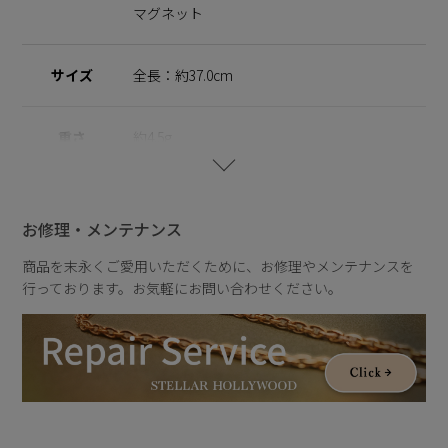
の方でも安心してご使用いただけます。
マグネット
※ニッケルフリー
金属製のアクセサリーに含まれるニッケルで引き起こるアレル
サイズ
全長：約37.0cm
ギーを防ぐために、 ニッケルをほぼ含まずに作られた素材を
指します。
重さ
約4.5g
【A Drop of light】
ひとしずくの光が描く軌跡を、ジュエリーに映し取ったコレク
ション。
お修理・メンテナンス
雨粒が静かに落ちる瞬間や、光をまとってきらめく情景をイメ
ージしたデザインが、繊細な輝きを生み出します。
商品を末永くご愛用いただくために、お修理やメンテナンスを
しっとりとした空気感と透明感のある表情が、いつもの装いに
行っております。お気軽にお問い合わせください。
やさしい余韻を添えて。
雨の日さえも、少し好きになる。ふとした瞬間を特別にするシ
リーズです。