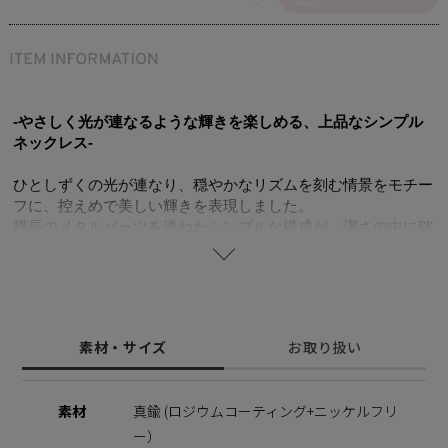
-やさしく光が連なるような輝きを楽しめる、上品なシンプル
ネックレス-
ひとしずくの光が連なり、穏やかなリズムを刻む情景をモチー
フに、控えめで美しい輝きを表現しました。
横長のメタルパーツを連ねたシンプルな構成が、潔さの中に確
かな存在感を生み出します。
ひとつひとつのパーツが描くラインと地金ならではの柔らかな
艶が、首元に上品な陰影を演出。
動くたびに光を受け、控えめでありながら印象的な輝きを放ち
ます。
素材・サイズ
お取り扱い
マグネット金具で着脱もしやすく、忙しい朝にも快適。
単体ではもちろん、レイヤードスタイルにも美しく調和するネ
ックレスです。
素材
真鍮 (ロジウムコーティング+ニッケルフリ
自分へのご褒美にも、大切な人への贈り物にもおすすめ。
ー）
ニッケルフリーを使用することで肌にやさしく金属アレルギー