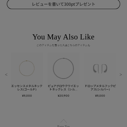
You May Also Like
このアイテムを買った人はこちらのアイテムも
＜
＞
ックピ
エッセンスメタルネック
ピュアグロウクワイエッ
ドロップメタルフックピ
エッ
レス(ゴールド)
トネックレス（シルバ
アス(シルバー)
ー）
¥11,000
¥20,900
¥11,000
Page Top