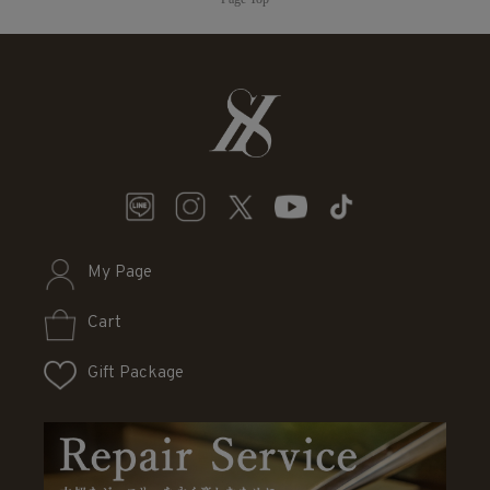
My Page
Cart
Gift Package