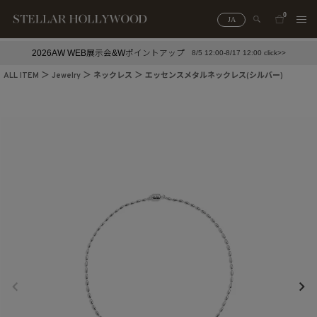
0
JA
2026AW WEB展示会&Wポイントアップ
8/5 12:00-8/17 12:00 click>>
#¥10,000以下プチプラアクセ
#ランキング
ALL ITEM
Jewelry
ネックレス
エッセンスメタルネックレス(シルバー)
#スタッフイチ押し（通勤パールアクセ）
＃写真映えアクセ