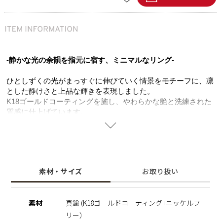
-静かな光の余韻を指元に宿す、ミニマルなリング-
ひとしずくの光がまっすぐに伸びていく情景をモチーフに、凛
とした静けさと上品な輝きを表現しました。
K18ゴールドコーティングを施し、やわらかな艶と洗練された
質感に仕上げています。
上下の側面には細やかなキュービックジルコニアをセッティン
グ。
正面からはクリーンで落ち着いた印象を保ちながら、指の動き
や光の角度によってさりげない輝きが浮かび上がります。
無駄をそぎ落としたミニマルなフォルムが指元に洗練された印
素材・サイズ
お取り扱い
象をプラス。
日常の装いに自然に溶け込み、重ねづけにも美しく調和するリ
ングです。
素材
真鍮 (K18ゴールドコーティング+ニッケルフ
自分へのご褒美にも、大切な人への贈り物にも。
リー）
ニッケルフリーを使用することで肌にやさしく金属アレルギー