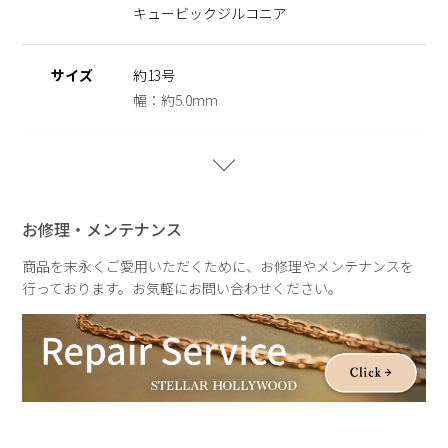
の方でも安心してご使用いただけます。
キュービックジルコニア
※ニッケルフリー
金属製のアクセサリーに含まれるニッケルで引き起こるアレル
サイズ
約13号
ギーを防ぐために、ニッケルをほぼ含まずに作られた素材を指
幅：約5.0mm
します。
重さ
約4.9g
【A Drop of light】
ひとしずくの光が描く軌跡を、ジュエリーに映し取ったコレク
ション。
お修理・メンテナンス
雨粒が静かに落ちる瞬間や、光をまとってきらめく情景をイメ
ージしたデザインが、繊細な輝きを生み出します。
商品を末永くご愛用いただくために、お修理やメンテナンスを
しっとりとした空気感と透明感のある表情が、いつもの装いに
行っております。お気軽にお問い合わせください。
やさしい余韻を添えて。
雨の日さえも、少し好きになる。ふとした瞬間を特別にするシ
リーズです。