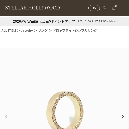
0
JA
2026AW WEB展示会&Wポイントアップ
8/5 12:00-8/17 12:00 click>>
#¥10,000以下プチプラアクセ
#ランキング
ALL ITEM
Jewelry
リング
ドロップライトシンプルリング
#スタッフイチ押し（通勤パールアクセ）
＃写真映えアクセ