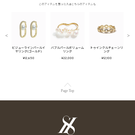
このアイテムを買った人はこちらのアイテムも
＜
＞
ールフ
ビジューラインパールイ
バブルパールボリューム
トゥインクルチェーンリ
メタ
ール
ヤリング(ゴールド)
リング
ング
フ
¥12,650
¥22,000
¥12,100
Page Top