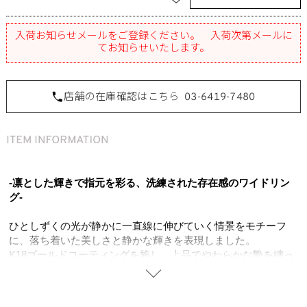
入荷お知らせメールをご登録ください。 入荷次第メールに
てお知らせいたします。
店舗の在庫確認はこちら
03-6419-7480
-凛とした輝きで指元を彩る、洗練された存在感のワイドリン
グ-
ひとしずくの光が静かに一直線に伸びていく情景をモチーフ
に、落ち着いた美しさと静かな輝きを表現しました。
K18ゴールドコーティングを施し、上品でやわらかな艶を纏っ
た仕上がりに。
シンプルで端正なフォルムに確かなボリューム感を持たせるこ
とで、1本でも完成された存在感を放ちます。