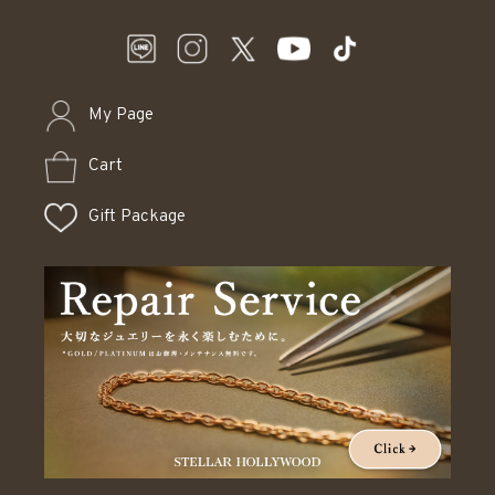
My Page
Cart
Gift Package