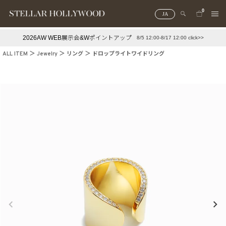
0
JA
2026AW WEB展示会&Wポイントアップ
8/5 12:00-8/17 12:00 click>>
#¥10,000以下プチプラアクセ
#ランキング
ALL ITEM
Jewelry
リング
ドロップライトワイドリング
#スタッフイチ押し（通勤パールアクセ）
＃写真映えアクセ