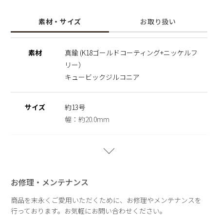
上下の側面には細かなキュービックジルコニアを丁寧にセッテ
ィングし、指を動かすたびに側面から繊細なきらめきが浮かび
素材・サイズ
お取り扱い
上がります。
幅広でありながら、ラインの美しさと控えめな輝きが軽やかな
印象を演出。
素材
真鍮 (K18ゴールドコーティング+ニッケルフ
日常の装いに上品なアクセントを添え、コーディネートをさり
リー）
げなく格上げしてくれるリングです。
ニッケルフリーを使用することで肌にやさしく金属アレルギー
キュービックジルコニア
の方でも安心してご使用いただけます。
※ニッケルフリー
サイズ
約13号
金属製のアクセサリーに含まれるニッケルで引き起こるアレル
幅：約20.0mm
ギーを防ぐために、ニッケルをほぼ含まずに作られた素材を指
します。
重さ
約18.9g
【A Drop of light】
ひとしずくの光が描く軌跡を、ジュエリーに映し取ったコレク
お修理・メンテナンス
ション。
雨粒が静かに落ちる瞬間や、光をまとってきらめく情景をイメ
商品を末永くご愛用いただくために、お修理やメンテナンスを
ージしたデザインが、繊細な輝きを生み出します。
行っております。お気軽にお問い合わせください。