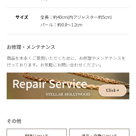
天然のパールを使用しているため、形・サイズ・色味には個体
差がございます。
サイズ
全長：約40cm(内アジャスター約5cm)
その為、全長のサイズも異なりますのでご了承の程お願いいた
します。二つとして同じものがない価値は、一つの魅力として
パール：約0.8～1.2cm
お楽しみいただけます。
パールの形状、てり、えくぼ等による返品、交換はできません
ので予めご了承ください。
お修理・メンテナンス
商品を末永くご愛用いただくために、お修理やメンテナンスを
行っております。お気軽にお問い合わせください。
その他
配送について
返品・交換について