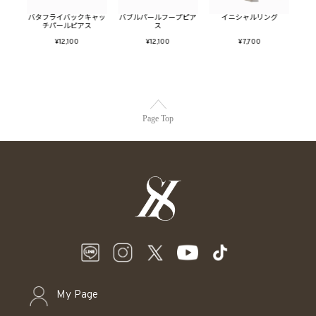
SET
バタフライバックキャッ
バブルパールフープピア
イニシャルリング
淡水
チパールピアス
ス
¥12,100
¥12,100
¥7,700
Page Top
My Page