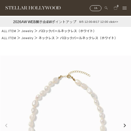
0
JA
2026AW WEB展示会&Wポイントアップ
8/5 12:00-8/17 12:00 click>>
#¥10,000以下プチプラアクセ
#ランキング
ALL ITEM
Jewelry
バロックパールネックレス（ホワイト）
#スタッフイチ押し（通勤パールアクセ）
＃写真映えアクセ
ALL ITEM
Jewelry
ネックレス
バロックパールネックレス（ホワイト）