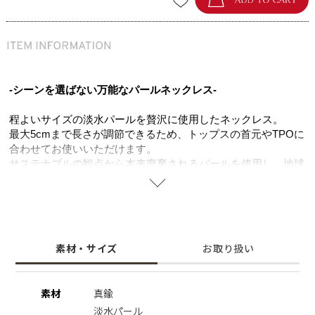
-シーンを選ばない万能なパールネックレス-
程よいサイズの淡水パールを贅沢に使用したネックレス。
最大5cmまで長さが調節できるため、トップスの首元やTPOに
合わせてお使いいただけます。
サステナブルの観点から本来廃棄されるパールを使用し、地球
環境への配慮はもちろん、他にない唯一無二のネックレスとし
てお楽しみいただけます。
歪な形の淡水パールを使いつつもシンプルなデザインは、キレ
イめはもちろん、カジュアルなコーディネートのアクセントと
しても取り入れやすい万能なアイテム。
素材・サイズ
お取り扱い
お持ちのネックレスとのレイヤードスタイルも相性抜群。
ラウンドのオーソドックスなパールをお持ちの方の2本目とし
ても是非おすすめです。
素材
真鍮
淡水パール
※淡水パール