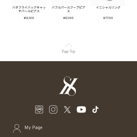
SET
バタフライバックキャッ
バブルパールフープピア
イニシャルリング
淡水
チパールピアス
ス
¥12,100
¥12,100
¥7,700
Page Top
My Page