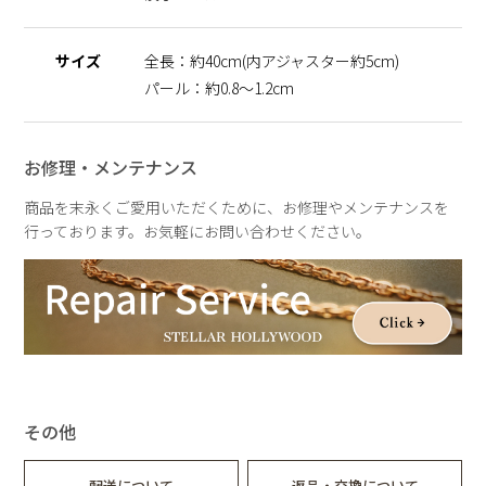
天然のパールを使用しているため、形・サイズ・色味には個体
差がございます。
サイズ
全長：約40cm(内アジャスター約5cm)
その為、全長のサイズも異なりますのでご了承の程お願いいた
します。二つとして同じものがない価値は、一つの魅力として
パール：約0.8～1.2cm
お楽しみいただけます。
パールの形状、てり、えくぼ等による返品、交換はできません
ので予めご了承ください。
お修理・メンテナンス
商品を末永くご愛用いただくために、お修理やメンテナンスを
行っております。お気軽にお問い合わせください。
その他
配送について
返品・交換について