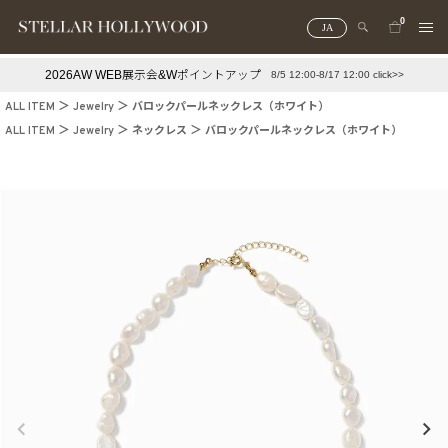
0
JA
2026AW WEB展示会&Wポイントアップ
8/5 12:00-8/17 12:00 click>>
#¥10,000以下プチプラアクセ
#ランキング
ALL ITEM
Jewelry
バロックパールネックレス（ホワイト）
#スタッフイチ押し（通勤パールアクセ）
＃写真映えアクセ
ALL ITEM
Jewelry
ネックレス
バロックパールネックレス（ホワイト）