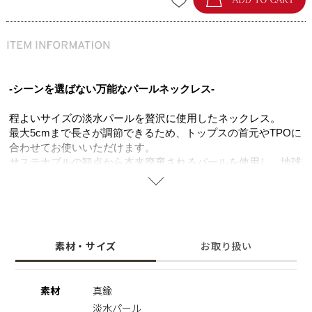
-シーンを選ばない万能なパールネックレス-
程よいサイズの淡水パールを贅沢に使用したネックレス。
最大5cmまで長さが調節できるため、トップスの首元やTPOに
合わせてお使いいただけます。
サステナブルの観点から本来廃棄されるパールを使用し、地球
環境への配慮はもちろん、他にない唯一無二のネックレスとし
てお楽しみいただけます。
歪な形の淡水パールを使いつつもシンプルなデザインは、キレ
イめはもちろん、カジュアルなコーディネートのアクセントと
しても取り入れやすい万能なアイテム。
素材・サイズ
お取り扱い
お持ちのネックレスとのレイヤードスタイルも相性抜群。
ラウンドのオーソドックスなパールをお持ちの方の2本目とし
ても是非おすすめです。
素材
真鍮
淡水パール
※淡水パール