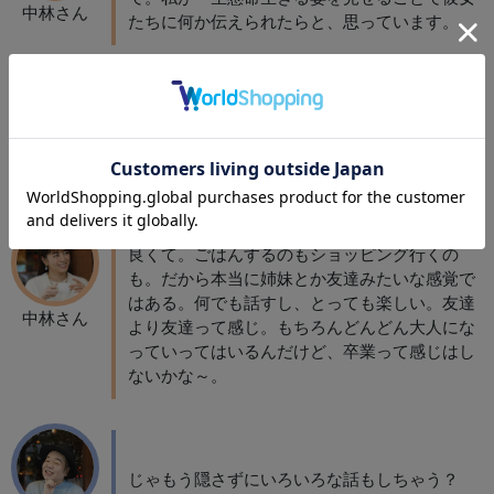
中林さん
たちに何か伝えられたらと、思っています。
母娘というよりは姉妹のような感覚になる事は
ある？そろそろ母も卒業かな？とか・・（笑）
しげる
今、長女といる時間が多いのだけど、すごく仲
良くて。ごはんするのもショッピング行くの
も。だから本当に姉妹とか友達みたいな感覚で
はある。何でも話すし、とっても楽しい。友達
中林さん
より友達って感じ。もちろんどんどん大人にな
っていってはいるんだけど、卒業って感じはし
ないかな～。
じゃもう隠さずにいろいろな話もしちゃう？