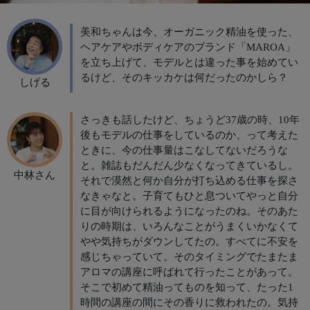
美和ちゃんは今、オーガニック精油を使った、
ヘアケアやボディケアのブランド「MAROA」
を立ち上げて、モデルとは違った事を始めてい
るけど、そのキッカケは何だったのかしら？
しげる
さっきも話したけど、ちょうど37歳の時、10年
後もモデルの仕事をしているのか、って考えた
ときに、今の仕事量はこなしてないだろうな
と。雑誌もだんだん少なくなってきているし。
中林さん
それで漠然と何か自分が打ち込める仕事を探さ
なきゃなと。子育てもひと息ついてやっと自分
に目が向けられるようになったのね。そのあた
りの時期は、いろんなことがうまくいかなくて
やや気持ちがダウンしてたの。すべてに不安を
感じちゃっていて。そのタイミングでたまたま
アロマの講座に呼ばれて行ったことがあって。
そこで初めて精油ってものを知って、たった1
時間の講座の間にその香りに救われたの。気持