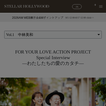
0
JA
2026AW WEB展示会&Wポイントアップ
8/5 12:00-8/17 12:00 click>>
#¥10,000以下プチプラアクセ
#ランキング
#スタッフイチ押し（通勤パールアクセ）
＃写真映えアクセ
Vol.1 中林美和
FOR YOUR LOVE ACTION PROJECT
Special Interview
―わたしたちの愛のカタチ―