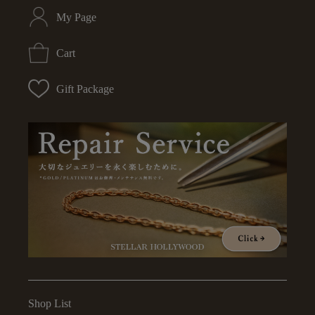
My Page
Cart
Gift Package
Shop List