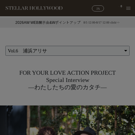
0
JA
2026AW WEB展示会&Wポイントアップ
8/5 12:00-8/17 12:00 click>>
#¥10,000以下プチプラアクセ
#ランキング
#スタッフイチ押し（通勤パールアクセ）
＃写真映えアクセ
Vol.6 浦浜アリサ
FOR YOUR LOVE ACTION PROJECT
Special Interview
―わたしたちの愛のカタチ―