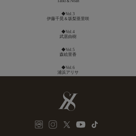
Taiki＆Noah
◆Vol.3
伊藤千晃＆坂梨亜里咲
◆Vol.4
武居由樹
◆Vol.5
森絵里香
◆Vol.6
浦浜アリサ