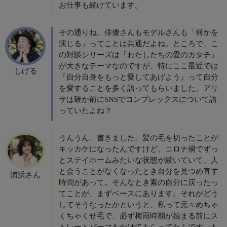
お仕事も続けています。
その通りね。俳優さんもモデルさんも「何かを
演じる」ってことは共通だよね。ところで、こ
の対談シリーズは『わたしたちの愛のカタチ』
が大きなテーマなのですが、特にここ最近では
しげる
『自分自身をもっと愛してあげよう』って自分
を愛することを多く語ってもらいました。アリ
サは確か前にSNSでコンプレックスについて語
っていたよね？
うんうん、書きました。髪の毛を切ったことが
キッカケになったんですけど。コロナ禍でずっ
とステイホームみたいな状態が続いていて、人
と会うことがなくなったとき自分を見つめ直す
浦浜さん
時間があって。そんなとき素の自分に戻ったっ
てことが、まずベースにあります。それがどう
してそうなったかというと、私って元々めちゃ
くちゃくせ毛で、必ず梅雨時期が始まる前にス