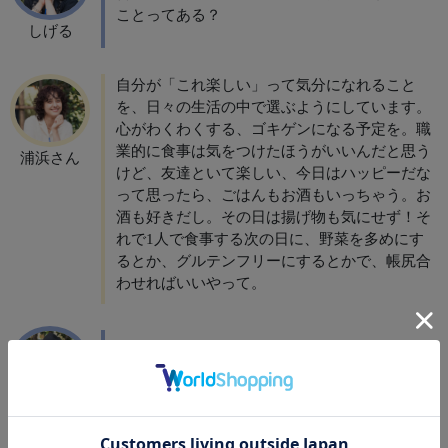
ことってある？
しげる
自分が「これ楽しい」って気分になれること
を、日々の生活の中で選ぶようにしています。
心がわくわくする、ゴキゲンになる予定を。職
業的に食事は気をつけたほうがいいんだと思う
浦浜さん
けど、友達といて楽しい、今日はハッピーだな
って思ったら、ごはんもお酒もいっちゃう。お
酒も好きだし。その日は揚げ物も気にせず！そ
れで1人で食事する次の日に、野菜を多めにす
るとか、グルテンフリーにするとかで、帳尻合
わせればいいやって。
うんうん、わかる！そういう帳尻合わせによっ
て、自分を労わるとか愛してあげていることに
つながるんだよね。
しげる