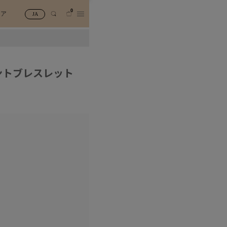
0
トア
JA
ントブレスレット