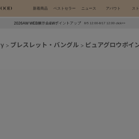
新着商品
ベストセラー
ニュース
アバウト
ス
2026AW WEB展示会&Wポイントアップ
8/5 12:00-8/17 12:00 click>>
下プチプラアクセ
#ランキング
ry
ブレスレット・バングル
ピュアグロウポイ
押し（通勤パールアクセ）
＃写真映えアクセ