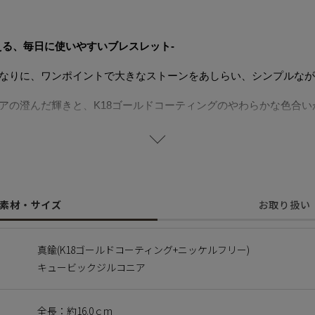
える、毎日に使いやすいブレスレット-
なりに、ワンポイントで大きなストーンをあしらい、シンプルなが
アの澄んだ輝きと、K18ゴールドコーティングのやわらかな色合い
の重ね着けや、同シリーズのネックレスとのコーディネートもおす
も簡単。デイリーから特別な日まで活躍します。
することで肌にやさしく金属アレルギーの方でも安心してご使用い
スは
こちら
素材・サイズ
お取り扱い
に含まれるニッケルで引き起こるアレルギーを防ぐために、ニッケ
真鍮(K18ゴールドコーティング+ニッケルフリー)
キュービックジルコニア
】
アの透明感ある輝きを、肌と日常に溶け込ませて。
全長：約16.0ｃm
ングに爪などの装飾を省くことで、衣服への引っ掛かりを軽減し、