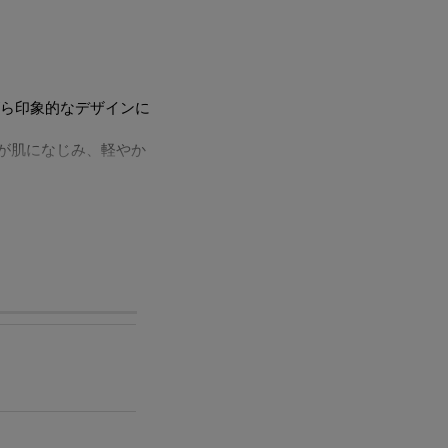
ら印象的なデザインに
が肌になじみ、軽やか
すめです。
ただけます。
ルをほぼ含まずに作ら
毎日身に着けやすい仕