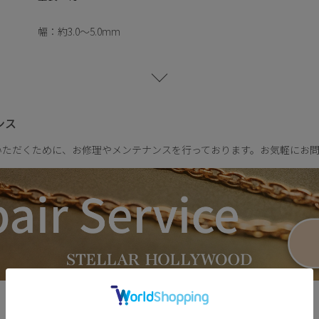
、毎日身に付けたくなる心地よさを叶えます。
幅：約3.0～5.0mm
サークルモチーフと、愛や大切に想う気持ちを象徴するハートモチ
温度と上品な輝きを添える、エッセンシャルなシリーズです。
キュービックジルコニアサイズ
大：約4.0mm
小：約2.0mm
ンス
重さ：約7.4g
いただくために、お修理やメンテナンスを行っております。お気軽にお