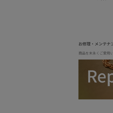
様に仕上げました。
服装を選ばず寄り添い
シンプルで心地のいい
し込み、装いに静かな
お修理・メンテナ
重さ
商品を末永くご愛用