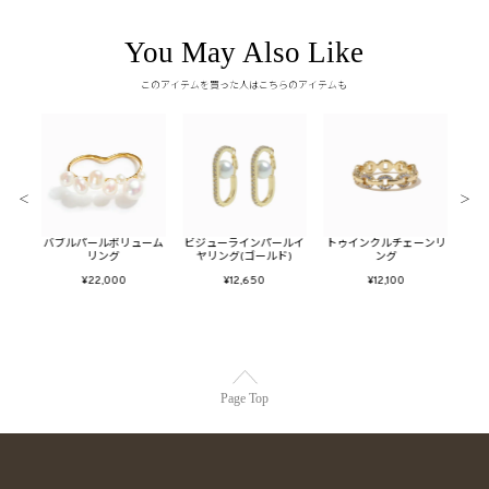
You May Also Like
このアイテムを買った人はこちらのアイテムも
＜
＞
ーライ
バブルパールボリューム
ビジューラインパールイ
トゥインクルチェーンリ
メタ
リング
ヤリング(ゴールド)
ング
フ
¥22,000
¥12,650
¥12,100
Page Top