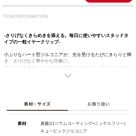
-さりげなくきらめきを添える。毎日に使いやすいスタッドタ
イプの一粒イヤークリップ-
小ぶりなハート型ジルコニアが、光を受けるたびにきらりと輝
き、さりげなく華やかな印象に。
甘くなりすぎないミニマルなデザインなので、どんなコーディ
ネートにも自然になじみます。
愛や大切に想う気持ち、自分を大切に想う気持ちを象徴するハ
ートモチーフを、日常に取り入れやすいバランスで表現しまし
た。
デイリーからオフィス、特別な日まで寄り添うイヤークリップ
素材・サイズ
お取り扱い
です。
シンプルなデザインでギフトにも送りやすいアイテムです。ニ
ッケルフリーを使用することで肌にやさしく、金属アレルギー
素材
真鍮(ロジウムコーティング+ニッケルフリー)
の方でも安心してご使用いただけます。
キュービックジルコニア