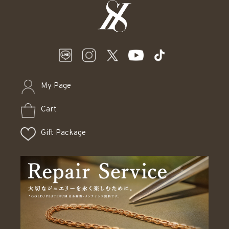
My Page
Cart
Gift Package