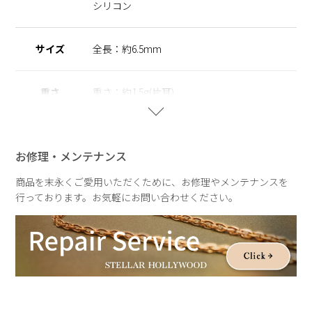
※ニッケルフリー
シリコン
金属製のアクセサリーに含まれるニッケルで引き起こるアレル
ギーを防ぐために、ニッケルをほぼ含まずに作られた素材を指
します。
サイズ
全長：約6.5mm
【THE ESSENTIALS】
キュービックジルコニアの透明感ある輝きを、肌と日常に溶け
重さ
重さ：約1.5g(片耳)
込ませて。
ジルコニアのセッティングに爪などの装飾を省くことで、衣服
への引っ掛かりを軽減し、毎日身に着けやすい仕様に仕上げま
した。
お修理・メンテナンス
服装を選ばず寄り添い、毎日身に付けたくなる心地よさを叶え
ます。
商品を末永くご愛用いただくために、お修理やメンテナンスを
シンプルで心地のいいサークルモチーフと、愛や大切に想う気
行っております。お気軽にお問い合わせください。
持ちを象徴するハートモチーフをデザインに落とし込み、装い
に静かな温度と上品な輝きを添える、エッセンシャルなシリー
ズです。