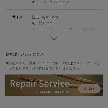
ギーを防ぐために、ニッケルをほぼ含まずに作られた素材を指
キュービックジルコニア
します。
【THE ESSENTIALS】
サイズ
全長：約16.0ｃm
キュービックジルコニアの透明感ある輝きを、肌と日常に溶け
幅：約3.0mm
込ませて。
キュービックジルコニアサイズ：約2.0mm
ジルコニアのセッティングに爪などの装飾を省くことで、衣服
への引っ掛かりを軽減し、毎日身に着けやすい仕様に仕上げま
した。
重さ
重さ：約7.3g
服装を選ばず寄り添い、毎日身に付けたくなる心地よさを叶え
ます。
お修理・メンテナンス
シンプルで心地のいいサークルモチーフと、愛や大切に想う気
持ちを象徴するハートモチーフをデザインに落とし込み、装い
商品を末永くご愛用いただくために、お修理やメンテナンスを
に静かな温度と上品な輝きを添える、エッセンシャルなシリー
行っております。お気軽にお問い合わせください。
ズです。