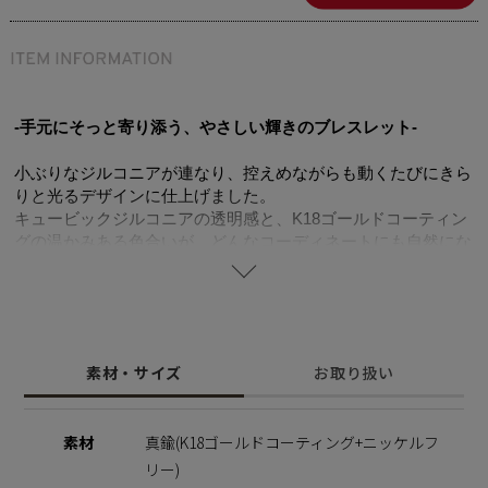
-手元にそっと寄り添う、やさしい輝きのブレスレット-
小ぶりなジルコニアが連なり、控えめながらも動くたびにきら
りと光るデザインに仕上げました。
キュービックジルコニアの透明感と、K18ゴールドコーティン
グの温かみある色合いが、どんなコーディネートにも自然にな
じみます。
細身タイプなので重ね着けもしやすく、同デザインのネックレ
スと揃えれば統一感のあるスタイルに。
マグネット金具で着脱も簡単。毎日気負わず楽しめるブレスレ
ットです。
素材・サイズ
お取り扱い
同デザインのネックレスは
こちら
素材
真鍮(K18ゴールドコーティング+ニッケルフ
※ニッケルフリー
リー)
金属製のアクセサリーに含まれるニッケルで引き起こるアレル