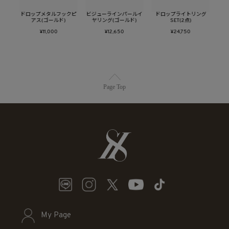
(ゴ
ドロップメタルフックピ
ビジューラインパールイ
ドロップライトリング
Hid
アス(ゴールド)
ヤリング(ゴールド)
SET(2点)
¥11,000
¥12,650
¥24,750
Page Top
My Page