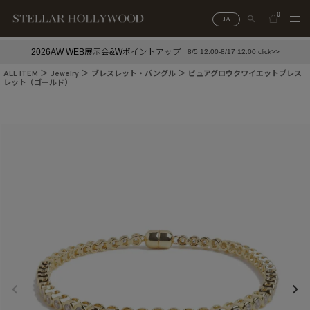
0
JA
2026AW WEB展示会&Wポイントアップ
8/5 12:00-8/17 12:00 click>>
#¥10,000以下プチプラアクセ
#ランキング
ALL ITEM
Jewelry
ブレスレット・バングル
ピュアグロウクワイエットブレス
レット（ゴールド）
#スタッフイチ押し（通勤パールアクセ）
＃写真映えアクセ