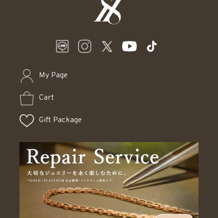
My Page
Cart
Gift Package