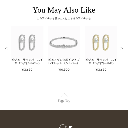
You May Also Like
このアイテムを買った人はこちらのアイテムも
＜
＞
ーンネ
ビジューラインパールイ
ピュアグロウポイントブ
ビジューラインパールイ
バブ
ー)
ヤリング(シルバー)
レスレット（シルバー）
ヤリング(ゴールド)
¥12,650
¥16,500
¥12,650
Page Top