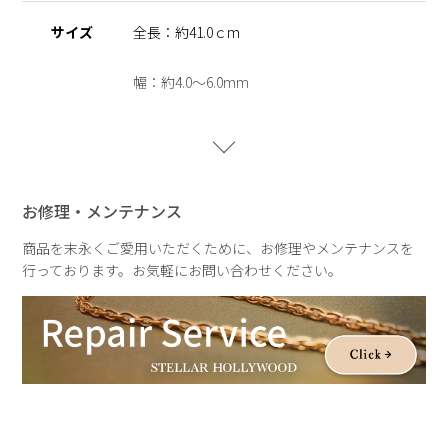
同デザインのブレスレットは
こちら
サイズ
全長：約41.0ｃm
※ニッケルフリー
金属製のアクセサリーに含まれるニッケルで引き起こるアレル
幅：約4.0～6.0mm
ギーを防ぐために、ニッケルをほぼ含まずに作られた素材を指
します。
キュービックジルコニアサイズ
大：約5.0mm
【THE ESSENTIALS】
キュービックジルコニアの透明感ある輝きを、肌と日常に溶け
小：約3.0mm
込ませて。
お修理・メンテナンス
ジルコニアのセッティングに爪などの装飾を省くことで、衣服
重さ
重さ：約23.0g
への引っ掛かりを軽減し、毎日身に着けやすい仕様に仕上げま
商品を末永くご愛用いただくために、お修理やメンテナンスを
した。
行っております。お気軽にお問い合わせください。
服装を選ばず寄り添い、毎日身に付けたくなる心地よさを叶え
ます。
シンプルで心地のいいサークルモチーフと、愛や大切に想う気
持ちを象徴するハートモチーフをデザインに落とし込み、装い
に静かな温度と上品な輝きを添える、エッセンシャルなシリー
ズです。