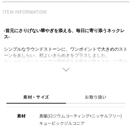
-首元にさりげない華やぎを添える、毎日に寄り添うネックレ
ス-
シンプルなラウンドストーンに、ワンポイントで大きめのスト
ーンをあしらい、程よいきらめきをプラスしました。
キュービックジルコニアの透明感ある輝きが肌をきれいに見せ
てくれます。
どんなコーディネートにもなじむ長さで、ショートネックレス
とのレイヤードも。
同シリーズのブレスレットとのコーディネートもおすすめで
す。
素材・サイズ
お取り扱い
マグネット金具で着脱もスムーズに行え、忙しい日常でも気軽
に楽しめます。
デイリーからお出かけ、特別なシーンまで活躍する一本です。
素材
真鍮(ロジウムコーティング+ニッケルフリー)
ニッケルフリーを使用することで肌にやさしく金属アレルギー
キュービックジルコニア
の方でも安心してご使用いただけます。