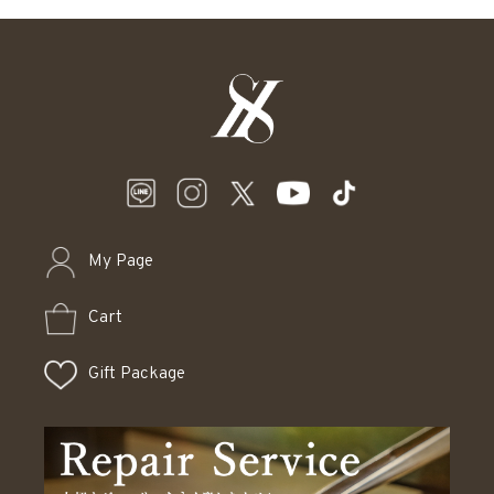
My Page
Cart
Gift Package