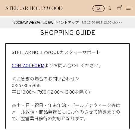
0
JA
2026AW WEB展示会&Wポイントアップ
8/5 12:00-8/17 12:00 click>>
#¥10,000以下プチプラアクセ
#ランキング
SHOPPING GUIDE
#スタッフイチ押し（通勤パールアクセ）
＃写真映えアクセ
STELLAR HOLLYWOODカスタマーサポート​
CONTACT FORM
よりお問い合わせください。​
＜お急ぎの場合のお問い合わせ＞​
03-6730-6955​
平日10:00～17:00 (12:00～13:00を除く)​
※土・日・祝日・年末年始・ゴールデンウィーク等は
メール返信・商品発送ともにお休みさせて頂きますの
で
、翌営業日移行の対応となります。