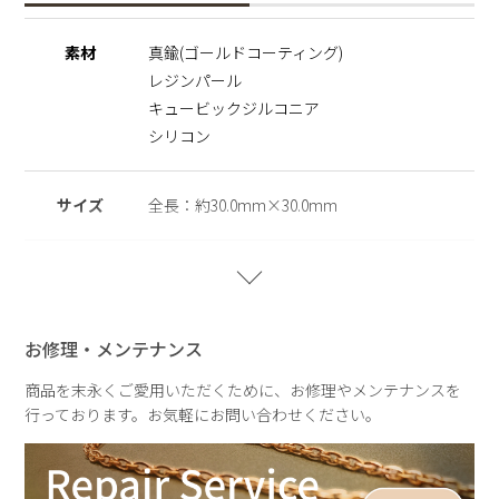
特別な一日にも日常にも寄り添う、自分へのご褒美やギフトに
ふさわしいイヤークリップです。
素材
真鍮(ゴールドコーティング)
レジンパール
ここでしか手に入らない限定ショッパーを、オプション
（1,045円税込）でご用意しております。贈り物の際にもぜひ
キュービックジルコニア
ご利用ください。
シリコン
《映画『ウィキッド 永遠の約束』 あらすじ》
サイズ
全長：約30.0mm×30.0mm
世界に”悪い魔女”と”善い魔女”と語られるふたりの、眩しくて
切ない物語。
オズの国に隠された真実を知り、それぞれの道を歩むことにな
重さ
重さ：約5.3g(片耳)
ったエルファバとグリンダ。
“悪い魔女”として悪名を着せられ民衆の敵となったエルファバ
は、言葉を奪われた動物たちの自由のために戦い続けていた。
お修理・メンテナンス
一方“善い魔女”となったグリンダは、希望の象徴として名声と
人気を手にするも、その心にはエルファバとの決別が深い影を
商品を末永くご愛用いただくために、お修理やメンテナンスを
落としていた。
行っております。お気軽にお問い合わせください。
和解を試みるもその願いは届かず、 ふたりの溝はさらに深ま
っていく。
さらに、突如現れた“カンザスから来た少女”によって、オズの