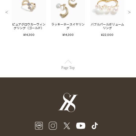
＜
＞
キーリ
ピュアグロウカーヴィン
ラッキーホースイヤリン
バブルパールボリューム
ビジ
ド)
グリング（ゴールド）
グ
リング
ヤ
¥14,300
¥14,300
¥22,000
Page Top