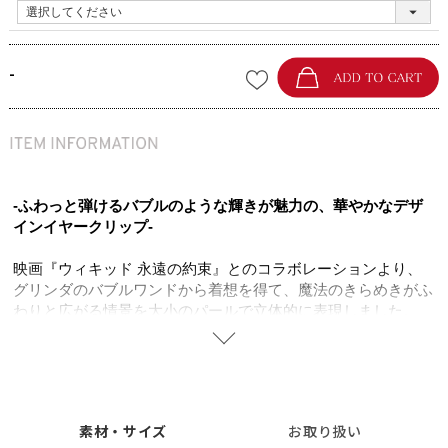
-
-ふわっと弾けるバブルのような輝きが魅力の、華やかなデザ
インイヤークリップ-
映画『ウィキッド 永遠の約束』とのコラボレーションより、
グリンダのバブルワンドから着想を得て、魔法のきらめきがふ
わりと広がる情景を大小のパールで立体的に表現しました。
やわらかな艶をもつパールに、キュービックジルコニアの繊細
な輝きを重ね、上品さと華やかさを両立。
光を受けるたびに表情を変え、顔周りを明るく洗練された印象
へと導きます。
カジュアルコーデのアクセントからドレスアップまで幅広く活
素材・サイズ
お取り扱い
躍。