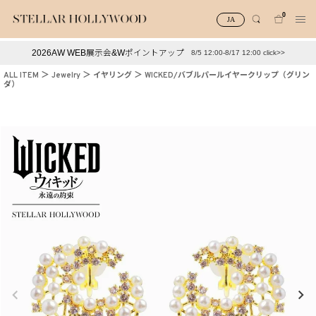
0
JA
2026AW WEB展示会&Wポイントアップ
8/5 12:00-8/17 12:00 click>>
#¥10,000以下プチプラアクセ
#ランキング
ALL ITEM
Jewelry
イヤリング
WICKED/バブルパールイヤークリップ（グリン
ダ）
#スタッフイチ押し（通勤パールアクセ）
＃写真映えアクセ