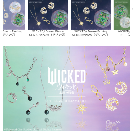
eam Earring
WICKED/ Dream Pierce
WICKED/ Dream Earring
WICKED/ Dream
グリンダ）
SET/Silver925（グリンダ）
SET/Silver925（グリンダ）
SET（エル