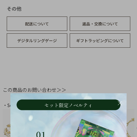
落としていた。
その他
和解を試みるもその願いは届かず、 ふたりの溝はさらに深ま
っていく。
配送について
返品・交換について
さらに、突如現れた“カンザスから来た少女”によって、オズの
国の運命も大きく動き出す。
世界に暗雲が立ち込める中、ふたりの魔女はもう一度、かけが
デジタルリングゲージ
ギフトラッピングについて
えのないかつての友と向き合わなければならない。
自分自身と、世界そのものを―――永遠に変えるために。
2026年3月6日（金）ロードショー
▼映画「ウィキッド永遠の約束」公式サイトはこちら
この商品のお問い合わせ＞＞
・Series グリンダ