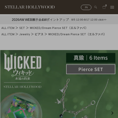
0
JA
2026AW WEB展示会&Wポイントアップ
8/5 12:00-8/17 12:00 click>>
#¥10,000以下プチプラアクセ
#ランキング
ALL ITEM
SET
WICKED/Dream Pierce SET（エルファバ）
#スタッフイチ押し（通勤パールアクセ）
＃写真映えアクセ
ALL ITEM
Jewelry
ピアス
WICKED/Dream Pierce SET（エルファバ）