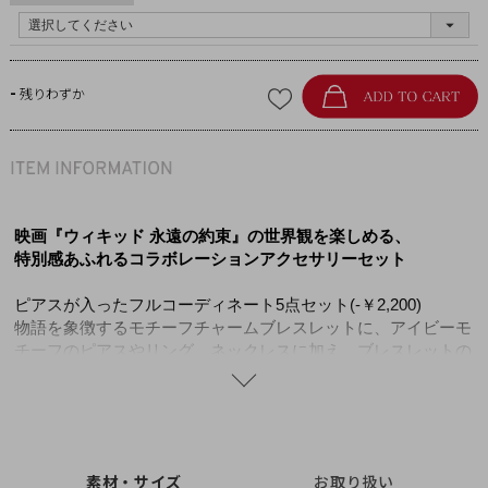
-
残りわずか
映画『ウィキッド 永遠の約束』の世界観を楽しめる、
特別感あふれるコラボレーションアクセサリーセット
ピアスが入ったフルコーディネート5点セット(-￥2,200)
物語を象徴するモチーフチャームブレスレットに、アイビーモ
チーフのピアスやリング、ネックレスに加え、ブレスレットの
チャームを付け替えられるオリジナルキーホルダーがセット
に。
信念を貫く意志や内に秘めた優しさを表現し、装いに静かな存
在感と深みをもたらします。
オリジナルの限定BOXに入れてお届けする、『WICKED』の
素材・サイズ
お取り扱い
世界を深く愛する人のための特別なコレクションセットです。