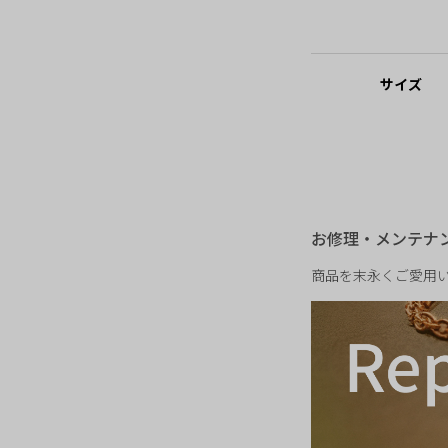
オズの国に隠された真
“悪い魔女”として悪
続けていた。
一方“善い魔女”とな
サイズ
別が深い影を落として
和解を試みるもその願
さらに、突如現れた“
世界に暗雲が立ち込め
い。
自分自身と、世界その
重さ
2026年3月6日（金）
お修理・メンテナ
▼映画「ウィキッド永
商品を末永くご愛用