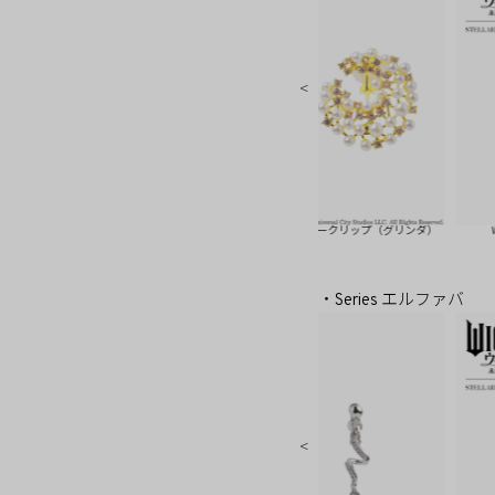
（グリンダ）
WICKED/バブルパールイヤークリップ（グリンダ）
WICKED/バ
・Series エルファバ