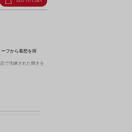
リーフから着想を得
品で洗練された輝きを
プラス。
ります。贈り物の際に