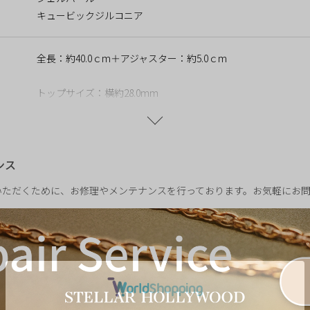
実を知り、それぞれの道を歩むことになったエルファバとグリンダ
キュービックジルコニア
名を着せられ民衆の敵となったエルファバは、言葉を奪われた動物た
ったグリンダは、希望の象徴として名声と人気を手にするも、その心
全長：約40.0ｃm＋アジャスター：約5.0ｃm
いた。
いは届かず、 ふたりの溝はさらに深まっていく。
トップサイズ：横約28.0mm
カンザスから来た少女”によって、オズの国の運命も大きく動き出す
パールサイズ：約8.0mm
る中、ふたりの魔女はもう一度、かけがえのないかつての友と向き
ものを―――永遠に変えるために。
重さ：約5.5g
ロードショー
ンス
遠の約束」公式サイトはこちら
いただくために、お修理やメンテナンスを行っております。お気軽にお