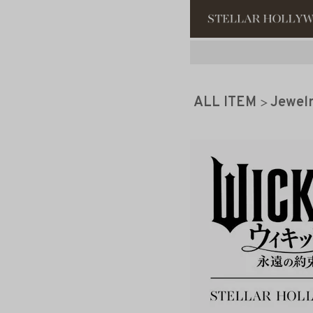
#¥10,000以
ALL ITEM
Jewel
#スタッフイチ