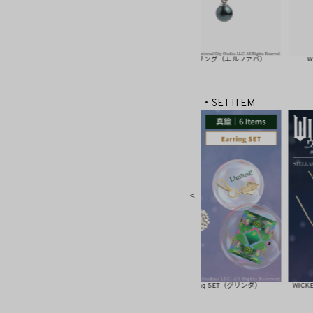
エルファバ）
WICKED/アイビーイヤリング（エルファバ）
WICKED/リ
・SET ITEM
ET（グリンダ）
WICKED/ Dream Earring SET（グリンダ）
WICKED/ Dream Pi