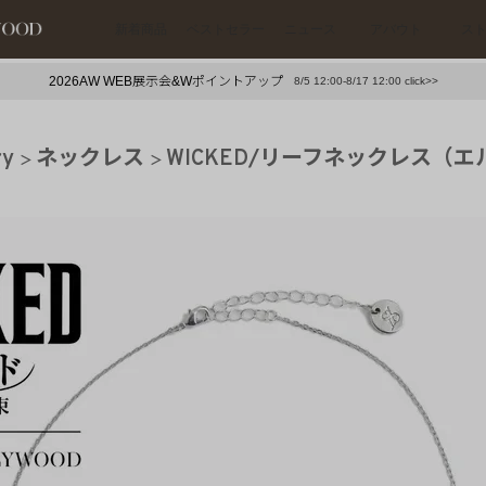
新着商品
ベストセラー
ニュース
アバウト
ス
2026AW WEB展示会&Wポイントアップ
8/5 12:00-8/17 12:00 click>>
下プチプラアクセ
#ランキング
ry
ネックレス
WICKED/リーフネックレス（
押し（通勤パールアクセ）
＃写真映えアクセ