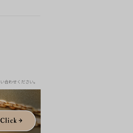
。
ちの自由のために戦い
にはエルファバとの決
。
合わなければならな
問い合わせください。