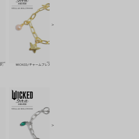
CKED/チャームブレスレット（グリンダ）
WICKED/バブルパールピアス/Silver925（グリン