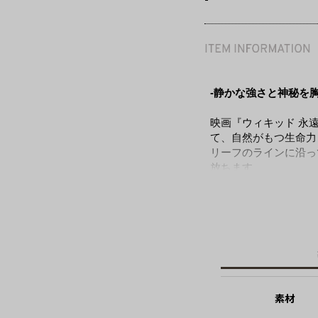
-
-静かな強さと神秘を
映画『ウィキッド 永
て、自然がもつ生命力
リーフのラインに沿っ
放ちます。
ポイントに添えた深み
静と動のコントラスト
シンプルなコーディネ
ここでしか手に入らな
もぜひご利用ください
素材
《映画『ウィキッド 
世界に”悪い魔女”と