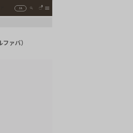
0
トア
JA
エルファバ）