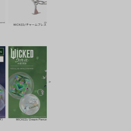
CKED/チャームブレスレット（エルファバ）
WICKED/アイビーピアス/Silver925（エルファバ
CKED/ Dream Pierce SET（エルファバ）
WICKED/ Dream Earring SET（エルファバ）