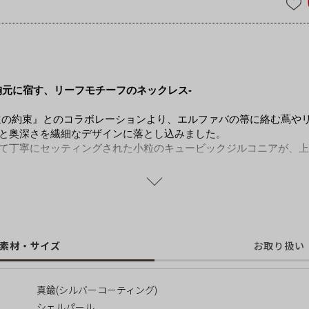
胸元に宿す、リーフモチーフのネックレス-
遠の約束』とのコラボレーションより、エルファバの箒に絡む蔦や
と奥深さを繊細なデザインに落とし込みました。
て丁寧にセッティングされた小粒のキュービックジルコニアが、上
のあるグリーンカラーのパールが、揺れるたびにやわらかな光沢を
が胸元に奥行きを生み、装いに凛とした表情を添えます。
ートにこそ映える、大人のためのネックレスです。
い限定ショッパーを、オプション（1,045円税込）でご用意してお
素材・サイズ
お取り扱い
。
真鍮(シルバーコーティング)
永遠の約束』 あらすじ》
シェルパール
”善い魔女”と語られるふたりの、眩しくて切ない物語。