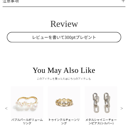
＋
注意事項
You May Also Like
このアイテムを買った人はこちらのアイテムも
＜
＞
ールイ
バブルパールボリューム
トゥインクルチェーンリ
メタルシャイニーチェー
メタ
ド)
リング
ング
ンピアス(シルバー)
フ