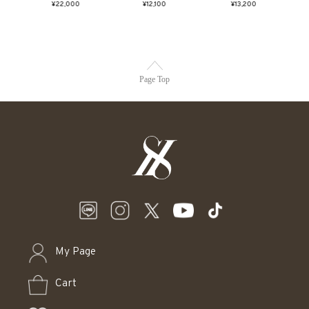
¥22,000
¥12,100
¥13,200
Page Top
My Page
Cart