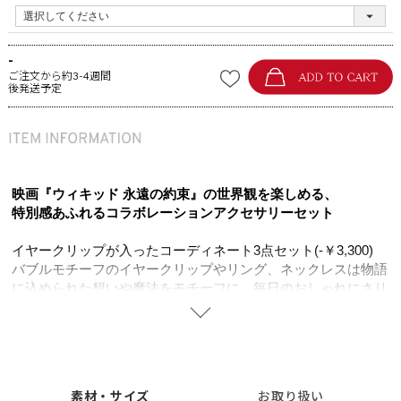
-
ご注文から約3-4週間
後発送予定
映画『ウィキッド 永遠の約束』の世界観を楽しめる、
特別感あふれるコラボレーションアクセサリーセット
イヤークリップが入ったコーディネート3点セット(-￥3,300)
バブルモチーフのイヤークリップやリング、ネックレスは物語
に込められた想いや魔法をモチーフに、毎日のおしゃれにさり
げない特別感をプラスします。
身にまとうだけで気分が高まり、自分らしさに自信を添えてく
れます。
素材には上質なSilver925を使用し、繊細な輝きと耐久性を兼ね
備えた仕上がりに。
素材・サイズ
お取り扱い
オリジナルの限定BOXに入れてお届けする、『WICKED』の