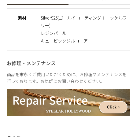
世界を深く愛する人のための特別なコレクションセットです。
素材
Silver925(ゴールドコーティング＋ニッケルフ
ここでしか手に入らない限定ショッパーを、オプション
リー)
（1,045円税込）でご用意しております。贈り物の際にもぜひ
ご利用ください。
レジンパール
キュービックジルコニア
それぞれの商品ページはこちらから
・
WICKED/バブルパールイヤークリップ/Silver925（グリン
ダ）
お修理・メンテナンス
・
WICKED/バブルネックレス/Silver925（グリンダ）
・
WICKED/バブルダブルフィンガーリング/Silver925（グリン
商品を末永くご愛用いただくために、お修理やメンテナンスを
ダ）
行っております。お気軽にお問い合わせください。
※受注生産
こちらの商品はサステナブルの観点から、受注生産にて承って
います。お客様からオーダーを頂き次第、一点一点お作りして
おります。そのため、返品・交換・キャンセルができない商品
となっておりますので、予めご了承くださいませ。
《映画『ウィキッド 永遠の約束』 あらすじ》