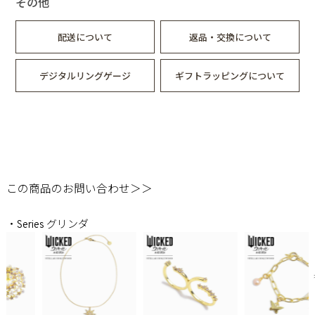
その他
世界に”悪い魔女”と”善い魔女”と語られるふたりの、眩しくて
切ない物語。
配送について
返品・交換について
オズの国に隠された真実を知り、それぞれの道を歩むことにな
ったエルファバとグリンダ。
“悪い魔女”として悪名を着せられ民衆の敵となったエルファバ
デジタルリングゲージ
ギフトラッピングについて
は、言葉を奪われた動物たちの自由のために戦い続けていた。
一方“善い魔女”となったグリンダは、希望の象徴として名声と
人気を手にするも、その心にはエルファバとの決別が深い影を
落としていた。
和解を試みるもその願いは届かず、 ふたりの溝はさらに深ま
っていく。
さらに、突如現れた“カンザスから来た少女”によって、オズの
国の運命も大きく動き出す。
この商品のお問い合わせ＞＞
世界に暗雲が立ち込める中、ふたりの魔女はもう一度、かけが
えのないかつての友と向き合わなければならない。
・Series グリンダ
自分自身と、世界そのものを―――永遠に変えるために。
2026年3月6日（金）ロードショー
▼映画「ウィキッド永遠の約束」公式サイトはこちら