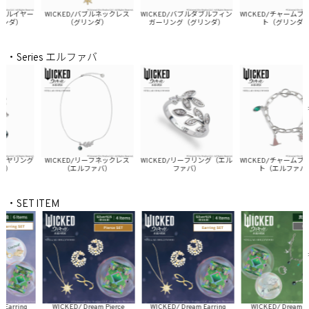
ルイヤー
WICKED/バブルネックレス
WICKED/バブルダブルフィン
WICKED/チャームブレス
ダ）
（グリンダ）
ガーリング（グリンダ）
ト（グリンダ）
・Series エルファバ
ヤリング
WICKED/リーフネックレス
WICKED/リーフリング（エル
WICKED/チャームブレス
）
（エルファバ）
ファバ）
ト（エルファバ）
・SET ITEM
rring
WICKED/ Dream Pierce
WICKED/ Dream Earring
WICKED/ Dream Pierc