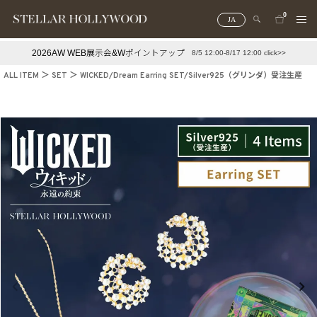
0
JA
2026AW WEB展示会&Wポイントアップ
8/5 12:00-8/17 12:00 click>>
#¥10,000以下プチプラアクセ
#ランキング
ALL ITEM
SET
WICKED/Dream Earring SET/Silver925（グリンダ）受注生産
#スタッフイチ押し（通勤パールアクセ）
＃写真映えアクセ