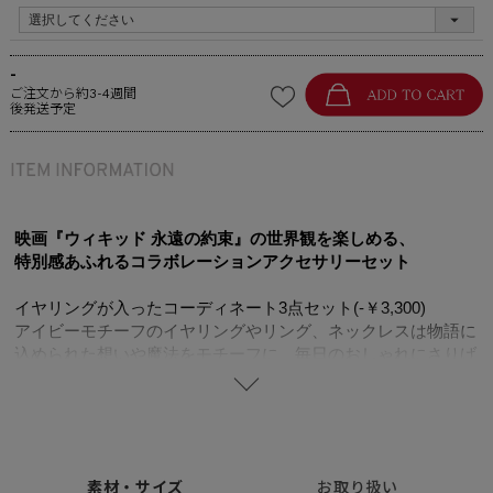
-
ご注文から約3-4週間
後発送予定
映画『ウィキッド 永遠の約束』の世界観を楽しめる、
特別感あふれるコラボレーションアクセサリーセット
イヤリングが入ったコーディネート3点セット(-￥3,300)
アイビーモチーフのイヤリングやリング、ネックレスは物語に
込められた想いや魔法をモチーフに、毎日のおしゃれにさりげ
ない特別感をプラス。
信念を貫く意志や内に秘めた優しさを象徴するモチーフが、装
いに静かな存在感と深みをもたらします。
素材には上質なSilver925を使用し、繊細な輝きと耐久性を兼ね
備えた仕上がりに。
素材・サイズ
お取り扱い
オリジナルの限定BOXに入れてお届けする、『WICKED』の