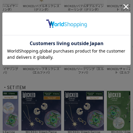
パールイヤー
WICKED/バブルネックレス
WICKED/バブルダブルフィン
WICKED/チャームブ
ンダ）
（グリンダ）
ガーリング（グリンダ）
ト（グリンダ）
・Series エルファバ
ーイヤリング
WICKED/リーフネックレス
WICKED/リーフリング（エル
WICKED/チャームブ
バ）
（エルファバ）
ファバ）
ト（エルファバ
・SET ITEM
Earring
WICKED/ Dream Pierce
WICKED/ Dream Earring
WICKED/ Dream Pie