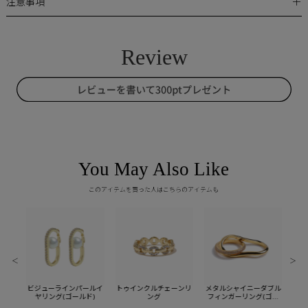
＋
注意事項
You May Also Like
このアイテムを買った人はこちらのアイテムも
＜
＞
ューム
ビジューラインパールイ
トゥインクルチェーンリ
メタルシャイニーダブル
メタ
ヤリング(ゴールド)
ング
フィンガーリング(ゴー
ン
ルド)