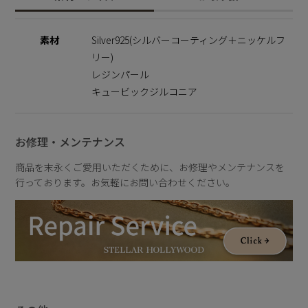
世界を深く愛する人のための特別なコレクションセットです。
素材
Silver925(シルバーコーティング＋ニッケルフ
ここでしか手に入らない限定ショッパーを、オプション
リー)
（1,045円税込）でご用意しております。贈り物の際にもぜひ
ご利用ください。
レジンパール
キュービックジルコニア
それぞれの商品ページはこちらから
・
WICKED/アイビーイヤリング（エルファバ）
・
WICKED/リーフネックレス（エルファバ）
お修理・メンテナンス
・
WICKED/リーフリング（エルファバ）
商品を末永くご愛用いただくために、お修理やメンテナンスを
※受注生産
行っております。お気軽にお問い合わせください。
こちらの商品はサステナブルの観点から、受注生産にて承って
います。お客様からオーダーを頂き次第、一点一点お作りして
おります。そのため、返品・交換・キャンセルができない商品
となっておりますので、予めご了承くださいませ。
《映画『ウィキッド 永遠の約束』 あらすじ》
世界に”悪い魔女”と”善い魔女”と語られるふたりの、眩しくて
切ない物語。