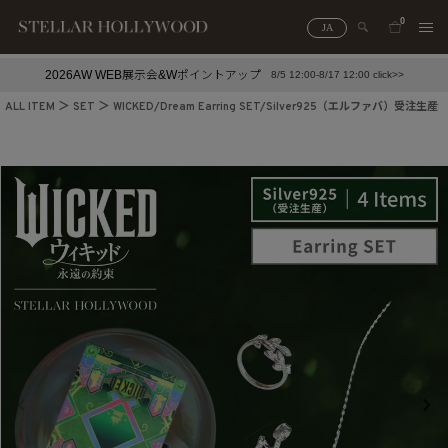
0
JA
2026AW WEB展示会&Wポイントアップ
8/5 12:00-8/17 12:00 click>>
#¥10,000以下プチプラアクセ
#ランキング
ALL ITEM
SET
WICKED/Dream Earring SET/Silver925（エルファバ）受注生産
#スタッフイチ押し（通勤パールアクセ）
＃写真映えアクセ