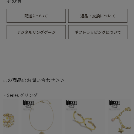
その他
オズの国に隠された真実を知り、それぞれの道を歩むことにな
ったエルファバとグリンダ。
配送について
返品・交換について
“悪い魔女”として悪名を着せられ民衆の敵となったエルファバ
は、言葉を奪われた動物たちの自由のために戦い続けていた。
一方“善い魔女”となったグリンダは、希望の象徴として名声と
デジタルリングゲージ
ギフトラッピングについて
人気を手にするも、その心にはエルファバとの決別が深い影を
落としていた。
和解を試みるもその願いは届かず、 ふたりの溝はさらに深ま
っていく。
さらに、突如現れた“カンザスから来た少女”によって、オズの
国の運命も大きく動き出す。
世界に暗雲が立ち込める中、ふたりの魔女はもう一度、かけが
えのないかつての友と向き合わなければならない。
この商品のお問い合わせ＞＞
自分自身と、世界そのものを―――永遠に変えるために。
2026年3月6日（金）ロードショー
・Series グリンダ
▼映画「ウィキッド永遠の約束」公式サイトはこちら