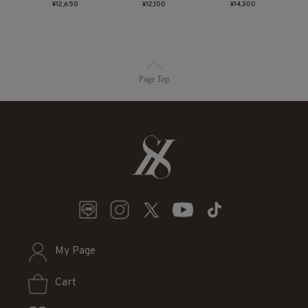
¥12,650
¥12,100
¥14,300
Page Top
My Page
Cart