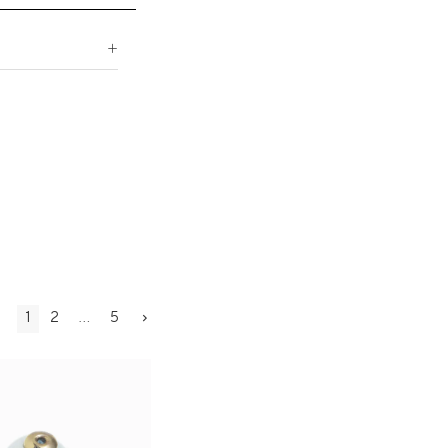
1
2
5
…