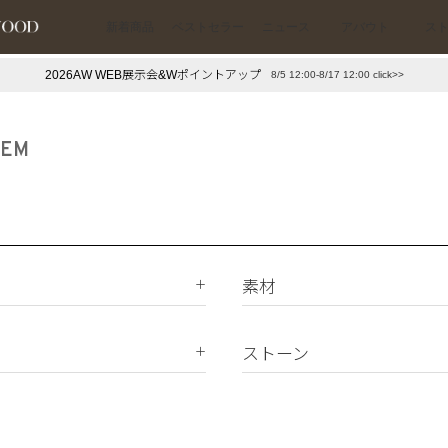
新着商品
ベストセラー
ニュース
アバウト
ス
2026AW WEB展示会&Wポイントアップ
8/5 12:00-8/17 12:00 click>>
下プチプラアクセ
#ランキング
押し（通勤パールアクセ）
＃写真映えアクセ
TEM
素材
K18
K10
ストーン
Silver925
ダイヤモンド
真鍮
天然石