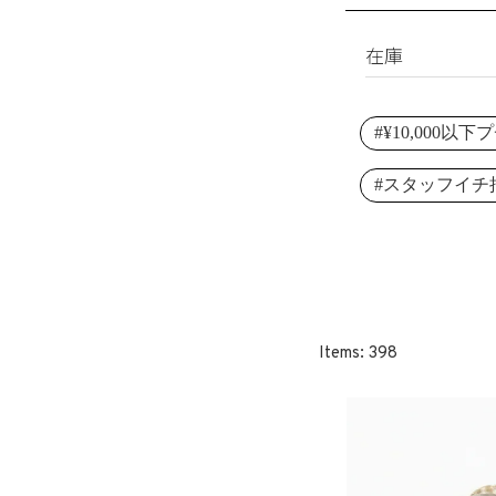
淡水パール
ブレスレット
シェルパール
リング
在庫
レジンパール
ヘアアクセサリ
すべて
イニシャル
#¥10,000以
在庫あり
その他
受注生産
#スタッフイチ
SET
398