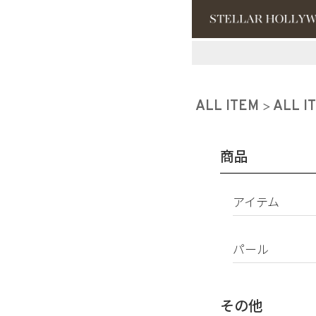
#¥10,000以
#スタッフイチ
ALL ITEM
ALL I
商品
アイテム
ピアス
パール
イヤリング
パールすべて
イヤーカフ
南洋真珠
ネックレス
その他