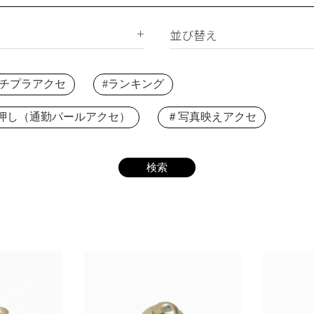
サージカルステンレス
合成石
ジルコニア
並び替え
ー
新着順
下プチプラアクセ
#ランキング
価格が安い順
価格が高い順
押し（通勤パールアクセ）
＃写真映えアクセ
レビュー順