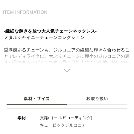
-繊細な輝きを放つ大人気チェーンネックレス-
メタルシャイニーチェーンコレクション
重厚感あるチェーンも、ジルコニアの繊細な輝きを合わせるこ
とでレディライクに。大ぶりチェーンに極小のジルコニアの輝
きが品のあるデザインです。見た目以上につけ心地は軽いのが
嬉しいポイント。一気におしゃれな印象を与える大ぶりのメタ
ルネックレスは、デイリースタイルに合わせやすく毎日に寄り
添うアイテムになります。
素材・サイズ
お取り扱い
素材
真鍮(ゴールドコーティング)
キュービックジルコニア