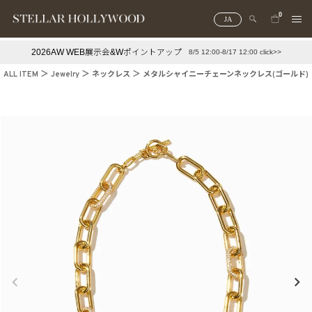
0
JA
2026AW WEB展示会&Wポイントアップ
8/5 12:00-8/17 12:00 click>>
#¥10,000以下プチプラアクセ
#ランキング
ALL ITEM
Jewelry
ネックレス
メタルシャイニーチェーンネックレス(ゴールド)
#スタッフイチ押し（通勤パールアクセ）
＃写真映えアクセ