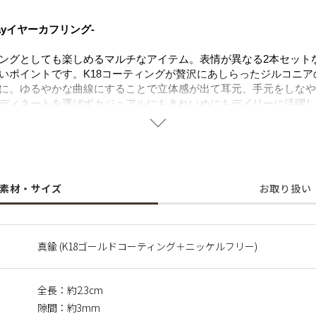
ayイヤーカフリング-
ングとしても楽しめるマルチなアイテム。表情が異なる2本セット
いポイントです。K18コーティングが贅沢にあしらったジルコニア
に。ゆるやかな曲線にすることで立体感が出て耳元、手元をしなや
ディネートを選ばずカジュアルにもきれいめにもデイリーに活躍し
クレス、ブレスレットと合わせてより華やかな印象に。フォーマル
でお使いいただけます。
することで肌にやさしく金属アレルギーの方でも安心してご使用い
素材・サイズ
お取り扱い
に含まれるニッケルで引き起こるアレルギーを防ぐために、ニッケ
真鍮 (K18ゴールドコーティング＋ニッケルフリー)
全長：約2.3cm
隙間：約3mm