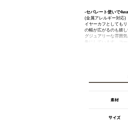
-セパレート使いで4w
(金属アレルギー対応)
イヤーカフとしてもリ
の幅が広がるのも嬉し
グジュアリーな雰囲気
象にしています。コー
す。同シリーズのネッ
子会など幅広いシーン
ニッケルフリーを使用
※ニッケルフリー
金属製のアクセサリー
れた素材を指します。
素材
サイズ