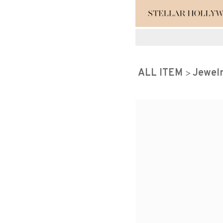
#¥10,000以
ALL ITEM
Jewel
#スタッフイチ