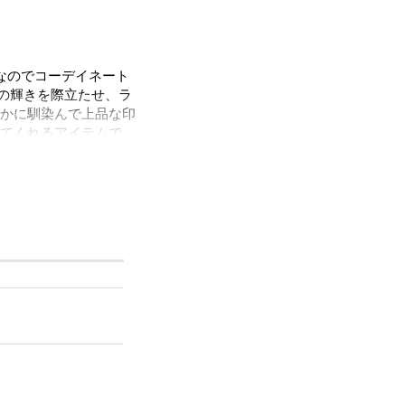
なのでコーデイネート
の輝きを際立たせ、ラ
かに馴染んで上品な印
てくれるアイテムで
シーンはもちろん、女
ただけます。
ルをほぼ含まずに作ら