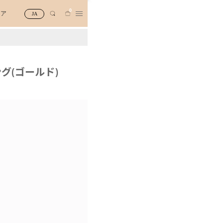
0
トア
JA
グ(ゴールド)