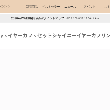
新着商品
ベストセラー
ニュース
アバウト
ス
2026AW WEB展示会&Wポイントアップ
8/5 12:00-8/17 12:00 click>>
下プチプラアクセ
#ランキング
ry
イヤーカフ
セットシャイニーイヤーカフリン
押し（通勤パールアクセ）
＃写真映えアクセ