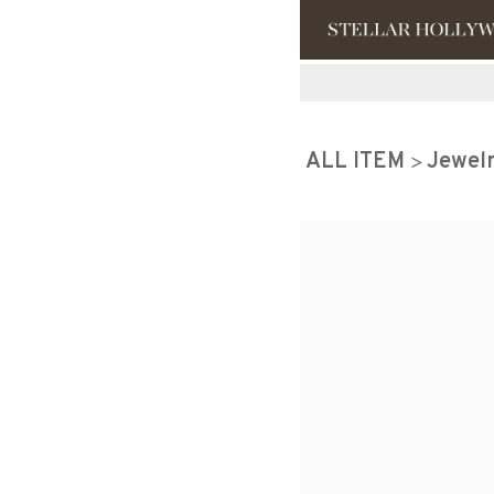
#¥10,000以
ALL ITEM
Jewel
#スタッフイチ