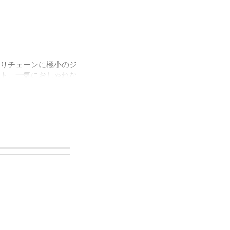
りチェーンに極小のジ
ト。一気におしゃれな
アイテムになります。
も安心してご使用いた
てもイオン化して溶け