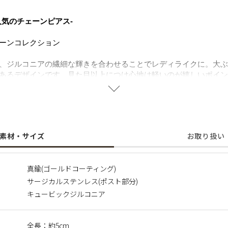
人気のチェーンピアス-
ーンコレクション
、ジルコニアの繊細な輝きを合わせることでレディライクに。大ぶ
あるデザインです。見た目以上につけ心地は軽いのが嬉しいポイン
メタルピアスは、デイリースタイルに合わせやすく毎日に寄り添う
ルステンレスを使用することで肌にやさしく金属アレルギーの方で
ス
素材・サイズ
お取り扱い
いる合金です。 表面が特殊な膜で覆われており、皮膚や汗に触れ
ます。
真鍮(ゴールドコーティング)
サージカルステンレス(ポスト部分)
キュービックジルコニア
全長：約5cm