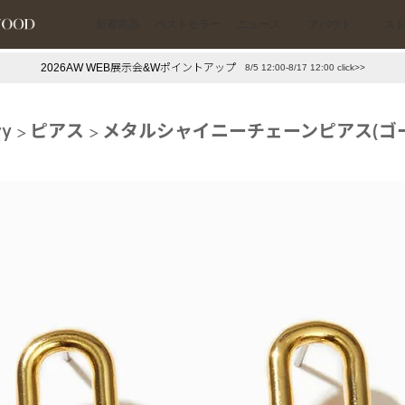
新着商品
ベストセラー
ニュース
アバウト
ス
2026AW WEB展示会&Wポイントアップ
8/5 12:00-8/17 12:00 click>>
下プチプラアクセ
#ランキング
ry
ピアス
メタルシャイニーチェーンピアス(ゴ
押し（通勤パールアクセ）
＃写真映えアクセ