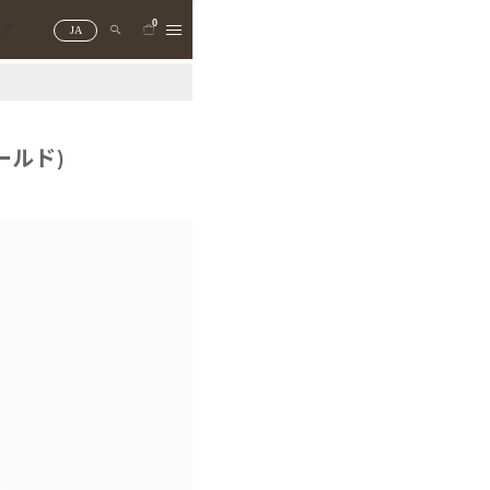
0
トア
JA
ールド)