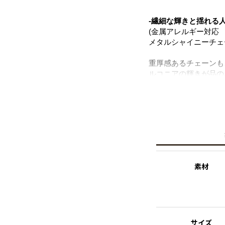
-繊細な輝きと揺れる
(金属アレルギー対応
メタルシャイニーチェ
重厚感あるチェーンも
ルコニアの輝きが品の
印象を与える大ぶりの
ポスト部分はサージカ
だけます。
※サージカルステンレ
医療用器具に使われて
出しにくい素材を指し
素材
サイズ