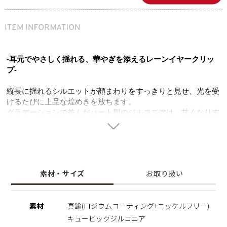
-耳元でやさしく揺れる、華やぎを添えるレーンイヤークリッ
プ-
縦長に揺れるシルエットが顔まわりをすっきりと見せ、光を受
けるたびに上品な煌めきを放ちます。
グラデーションで並んだハート型のジルコニアは、甘くなりす
ぎないミニマルなデザインで、カジュアルからきれいめまで幅
広いコーディネートに合わせやすいのも魅力。
愛や大切に想う気持ち、自分を大切に想う気持ちを象徴するハ
ートモチーフは、デイリーに身に着けたくなるアイテムです。
ニッケルフリーを使用することで肌にやさしく金属アレルギー
素材・サイズ
お取り扱い
の方でも安心してご使用いただけます。
※ニッケルフリー
素材
真鍮(ロジウムコーティング+ニッケルフリー)
金属製のアクセサリーに含まれるニッケルで引き起こるアレル
キュービックジルコニア
ギーを防ぐために、ニッケルをほぼ含まずに作られた素材を指