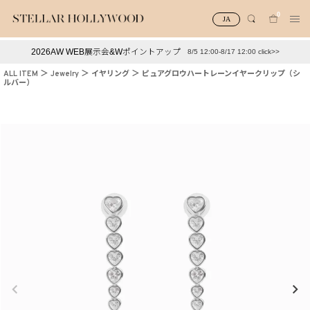
0
JA
2026AW WEB展示会&Wポイントアップ
8/5 12:00-8/17 12:00 click>>
#¥10,000以下プチプラアクセ
#ランキング
ALL ITEM
Jewelry
イヤリング
ピュアグロウハートレーンイヤークリップ（シ
ルバー）
#スタッフイチ押し（通勤パールアクセ）
＃写真映えアクセ