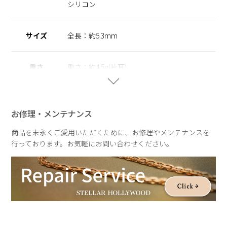
します。
シリコン
【THE ESSENTIALS】
キュービックジルコニアの透明感ある輝きを、肌と日常に溶け
サイズ
全長：約5.3mm
込ませて。
ジルコニアのセッティングに爪などの装飾を省くことで、衣服
への引っ掛かりを軽減し、毎日身に着けやすい仕様に仕上げま
重さ
重さ：約4.5g(片耳)
した。
服装を選ばず寄り添い、毎日身に付けたくなる心地よさを叶え
ます。
シンプルで心地のいいサークルモチーフと、愛や大切に想う気
お修理・メンテナンス
持ちを象徴するハートモチーフをデザインに落とし込み、装い
に静かな温度と上品な輝きを添える、エッセンシャルなシリー
商品を末永くご愛用いただくために、お修理やメンテナンスを
ズです。
行っております。お気軽にお問い合わせください。