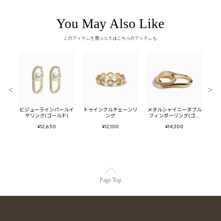
You May Also Like
このアイテムを買った人はこちらのアイテムも
＜
＞
ューム
ビジューラインパールイ
トゥインクルチェーンリ
メタルシャイニーダブル
メタ
ヤリング(ゴールド)
ング
フィンガーリング(ゴー
ン
ルド)
¥12,650
¥12,100
¥14,300
Page Top