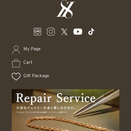
My Page
Cart
Gift Package