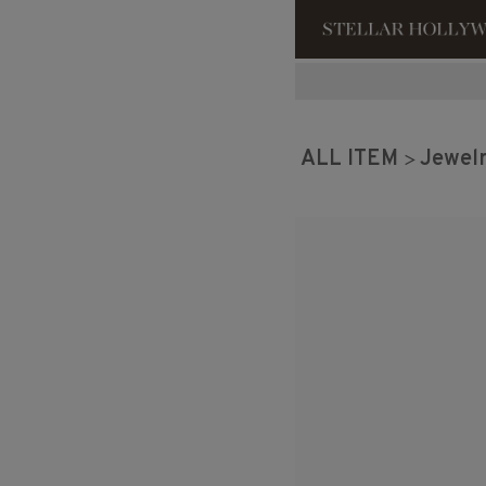
#¥10,000以
ALL ITEM
Jewel
#スタッフイチ