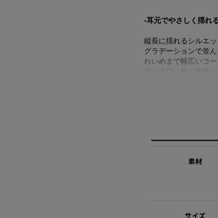
-耳元でやさしく揺れ
縦長に揺れるシルエッ
グラデーションで並ん
れいめまで幅広いコー
愛や大切に想う気持ち
イテムです。
ニッケルフリーを使用
※ニッケルフリー
金属製のアクセサリー
れた素材を指します。
※サージカルステンレ
素材
医療用器具に使われて
しにくい素材を指しま
【THE ESSENTIALS
キュービックジルコニ
サイズ