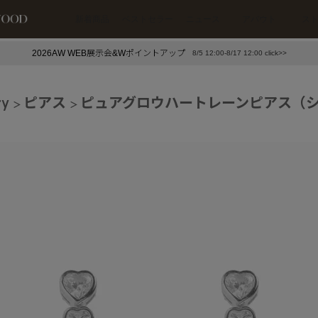
新着商品
ベストセラー
ニュース
アバウト
ス
2026AW WEB展示会&Wポイントアップ
8/5 12:00-8/17 12:00 click>>
下プチプラアクセ
#ランキング
ry
ピアス
ピュアグロウハートレーンピアス（
押し（通勤パールアクセ）
＃写真映えアクセ