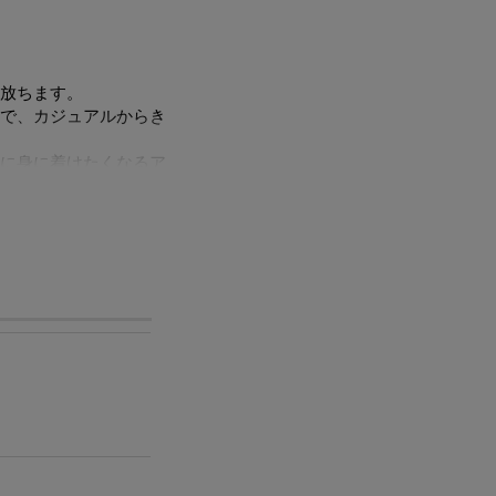
放ちます。
で、カジュアルからき
に身に着けたくなるア
ただけます。
ルをほぼ含まずに作ら
もイオン化して溶け出