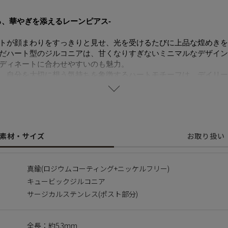
る、華やぎを添えるレーンピアス-
トが顔まわりをすっきりと見せ、光を受けるたびに上品な煌めきを
だハート型のジルコニアは、甘くなりすぎないミニマルなデザイン
ディネートに合わせやすいのも魅力。
、自分を大切に想う気持ちを象徴するハートモチーフは、デイリー
することで肌にやさしく金属アレルギーの方でも安心してご使用い
に含まれるニッケルで引き起こるアレルギーを防ぐために、ニッケ
素材・サイズ
お取り扱い
ス
真鍮(ロジウムコーティング+ニッケルフリー)
いる合金です。表面が特殊な膜で覆われており、皮膚や汗に触れて
キュービックジルコニア
す。
サージカルステンレス(ポスト部分)
】
アの透明感ある輝きを、肌と日常に溶け込ませて。
全長：約5.3mm