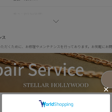
ングに爪などの装飾を省くことで、衣服への引っ掛かりを軽減し、
、毎日身に付けたくなる心地よさを叶えます。
重さ：約3.9g(片耳)
サークルモチーフと、愛や大切に想う気持ちを象徴するハートモチ
温度と上品な輝きを添える、エッセンシャルなシリーズです。
ンス
いただくために、お修理やメンテナンスを行っております。お気軽にお