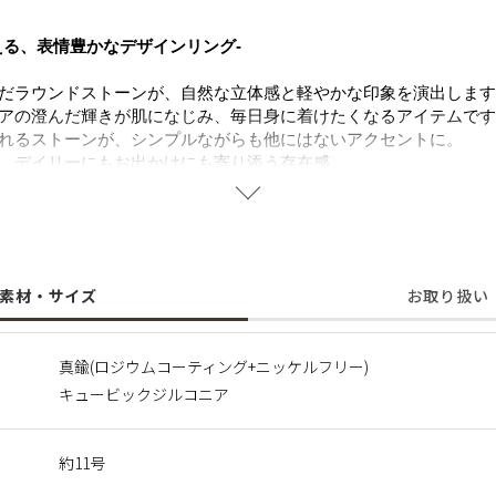
える、表情豊かなデザインリング-
だラウンドストーンが、自然な立体感と軽やかな印象を演出します
アの澄んだ輝きが肌になじみ、毎日身に着けたくなるアイテムです
れるストーンが、シンプルながらも他にはないアクセントに。
、デイリーにもお出かけにも寄り添う存在感。
大切な方への贈り物にもおすすめです。
することで肌にやさしく、金属アレルギーの方でも安心してご使用
に含まれるニッケルで引き起こるアレルギーを防ぐために、ニッケ
素材・サイズ
お取り扱い
】
真鍮(ロジウムコーティング+ニッケルフリー)
アの透明感ある輝きを、肌と日常に溶け込ませて。
キュービックジルコニア
ングに爪などの装飾を省くことで、衣服への引っ掛かりを軽減し、
、毎日身に付けたくなる心地よさを叶えます。
約11号
サークルモチーフと、愛や大切に想う気持ちを象徴するハートモチ
温度と上品な輝きを添える、エッセンシャルなシリーズです。