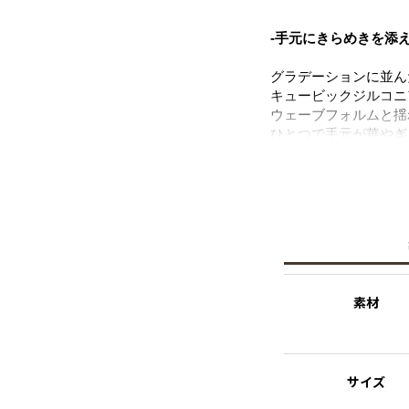
-手元にきらめきを添
グラデーションに並ん
キュービックジルコニ
ウェーブフォルムと揺
ひとつで手元が華やぎ
自分へのご褒美にも、
ニッケルフリーを使用
※ニッケルフリー
金属製のアクセサリー
れた素材を指します。
【THE ESSENTIALS
素材
キュービックジルコニ
ジルコニアのセッティ
様に仕上げました。
服装を選ばず寄り添い
サイズ
シンプルで心地のいい
し込み、装いに静かな