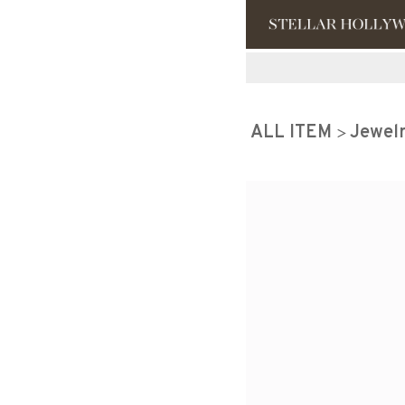
#¥10,000以
ALL ITEM
Jewel
#スタッフイチ