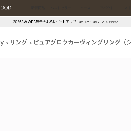
新着商品
ベストセラー
ニュース
アバウト
ス
2026AW WEB展示会&Wポイントアップ
8/5 12:00-8/17 12:00 click>>
下プチプラアクセ
#ランキング
ry
リング
ピュアグロウカーヴィングリング（
押し（通勤パールアクセ）
＃写真映えアクセ